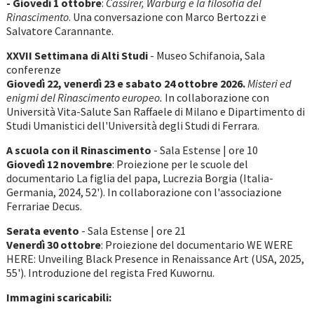
- Giovedì 1 ottobre
:
Cassirer, Warburg e la filosofia del
Rinascimento
. Una conversazione con Marco Bertozzi e
Salvatore Carannante.
XXVII Settimana di Alti Studi
- Museo Schifanoia, Sala
conferenze
Giovedì 22, venerdì 23 e sabato 24 ottobre 2026.
Misteri ed
enigmi del Rinascimento europeo.
In collaborazione con
Università Vita-Salute San Raffaele di Milano e Dipartimento di
Studi Umanistici dell'Università degli Studi di Ferrara.
A scuola con il Rinascimento
- Sala Estense | ore 10
Giovedì 12 novembre
: Proiezione per le scuole del
documentario La figlia del papa, Lucrezia Borgia (Italia-
Germania, 2024, 52'). In collaborazione con l'associazione
Ferrariae Decus.
Serata evento
- Sala Estense | ore 21
Venerdì 30 ottobre
: Proiezione del documentario WE WERE
HERE: Unveiling Black Presence in Renaissance Art (USA, 2025,
55'). Introduzione del regista Fred Kuwornu.
Immagini scaricabili: