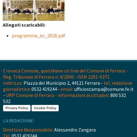
Allegati scaricabili:
programma_isr_2026.pdf
Cronaca Comune, quotidiano on line del Comune di Ferrara -
Reg. Tribunale di Ferrara n. 4/2006 - ISSN 2281-9371
Indirizzo:
Piazza del Municipio 2, 44121 Ferrara -
tel. redazione
giornalistica:
0532 419244 -
email:
ufficiostampa@comune.fe.it
-
URP Comune di Ferrara - informazioni ai cittadini:
800 532
532
Privacy Policy
Cookie Policy
LA REDAZIONE:
Direttore Responsabile:
Alessandro Zangara
Tel:
0532 419244