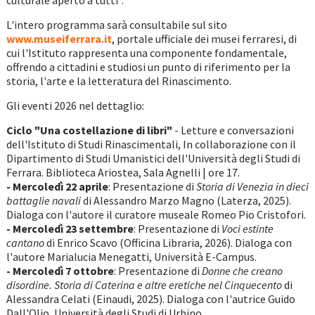
culturale aperto a tutti".
L'intero programma sarà consultabile sul sito
www.museiferrara.it
, portale ufficiale dei musei ferraresi, di
cui l'Istituto rappresenta una componente fondamentale,
offrendo a cittadini e studiosi un punto di riferimento per la
storia, l'arte e la letteratura del Rinascimento.
Gli eventi 2026 nel dettaglio:
Ciclo "Una costellazione di libri"
- Letture e conversazioni
dell'Istituto di Studi Rinascimentali, In collaborazione con il
Dipartimento di Studi Umanistici dell'Università degli Studi di
Ferrara. Biblioteca Ariostea, Sala Agnelli | ore 17.
- Mercoledì 22 aprile
: Presentazione di
Storia di Venezia in dieci
battaglie navali
di Alessandro Marzo Magno (Laterza, 2025).
Dialoga con l'autore il curatore museale Romeo Pio Cristofori.
- Mercoledì 23 settembre
: Presentazione di
Voci estinte
cantano
di Enrico Scavo (Officina Libraria, 2026). Dialoga con
l'autore Marialucia Menegatti, Università E-Campus.
- Mercoledì 7 ottobre
: Presentazione di
Donne che creano
disordine. Storia di Caterina e altre eretiche nel Cinquecento
di
Alessandra Celati (Einaudi, 2025). Dialoga con l'autrice Guido
Dall'Olio, Università degli Studi di Urbino.