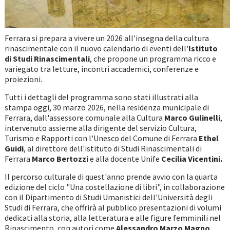
Ferrara si prepara a vivere un 2026 all'insegna della cultura
rinascimentale con il nuovo calendario di eventi dell'
Istituto
di Studi Rinascimentali
, che propone un programma ricco e
variegato tra letture, incontri accademici, conferenze e
proiezioni.
Tutti i dettagli del programma sono stati illustrati alla
stampa oggi, 30 marzo 2026, nella residenza municipale di
Ferrara, dall'assessore comunale alla Cultura
Marco Gulinelli
,
intervenuto assieme alla dirigente del servizio Cultura,
Turismo e Rapporti con l'Unesco del Comune di Ferrara
Ethel
Guidi
, al direttore dell'istituto di Studi Rinascimentali di
Ferrara
Marco Bertozzi
e alla docente Unife
Cecilia Vicentini.
Il percorso culturale di quest'anno prende avvio con la quarta
edizione del ciclo "Una costellazione di libri", in collaborazione
con il Dipartimento di Studi Umanistici dell'Università degli
Studi di Ferrara, che offrirà al pubblico presentazioni di volumi
dedicati alla storia, alla letteratura e alle figure femminili nel
Rinascimento, con autori come
Alessandro Marzo Magno
,