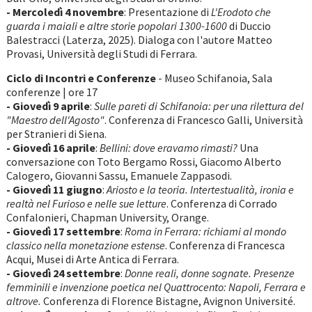
- Mercoledì 4 novembre
: Presentazione di
L'Erodoto che
guarda i maiali e altre storie popolari 1300-1600
di Duccio
Balestracci (Laterza, 2025). Dialoga con l'autore Matteo
Provasi, Università degli Studi di Ferrara.
Ciclo di Incontri e Conferenze
- Museo Schifanoia, Sala
conferenze | ore 17
- Giovedì 9 aprile
:
Sulle pareti di Schifanoia: per una rilettura del
"Maestro dell'Agosto"
. Conferenza di Francesco Galli, Università
per Stranieri di Siena.
- Giovedì 16 aprile
:
Bellini: dove eravamo rimasti?
Una
conversazione con Toto Bergamo Rossi, Giacomo Alberto
Calogero, Giovanni Sassu, Emanuele Zappasodi.
- Giovedì 11 giugno
:
Ariosto e la teoria. Intertestualità, ironia e
realtà nel Furioso e nelle sue letture
. Conferenza di Corrado
Confalonieri, Chapman University, Orange.
- Giovedì 17 settembre
:
Roma in Ferrara: richiami al mondo
classico nella monetazione estense
. Conferenza di Francesca
Acqui, Musei di Arte Antica di Ferrara.
- Giovedì 24 settembre
:
Donne reali, donne sognate. Presenze
femminili e invenzione poetica nel Quattrocento: Napoli, Ferrara e
altrove.
Conferenza di Florence Bistagne, Avignon Université.