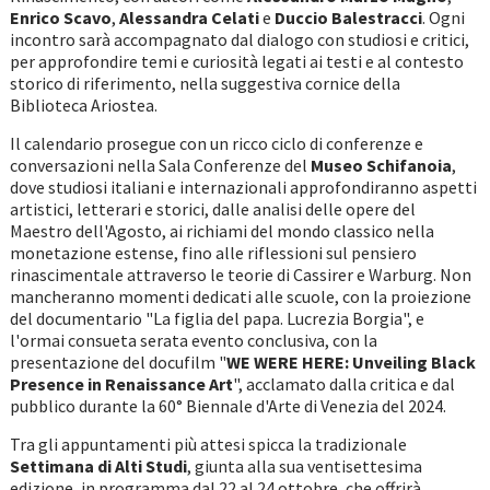
Enrico Scavo
,
Alessandra Celati
e
Duccio Balestracci
. Ogni
incontro sarà accompagnato dal dialogo con studiosi e critici,
per approfondire temi e curiosità legati ai testi e al contesto
storico di riferimento, nella suggestiva cornice della
Biblioteca Ariostea.
Il calendario prosegue con un ricco ciclo di conferenze e
conversazioni nella Sala Conferenze del
Museo Schifanoia
,
dove studiosi italiani e internazionali approfondiranno aspetti
artistici, letterari e storici, dalle analisi delle opere del
Maestro dell'Agosto, ai richiami del mondo classico nella
monetazione estense, fino alle riflessioni sul pensiero
rinascimentale attraverso le teorie di Cassirer e Warburg. Non
mancheranno momenti dedicati alle scuole, con la proiezione
del documentario "La figlia del papa. Lucrezia Borgia", e
l'ormai consueta serata evento conclusiva, con la
presentazione del docufilm "
WE WERE HERE: Unveiling Black
Presence in Renaissance Art
", acclamato dalla critica e dal
pubblico durante la 60° Biennale d'Arte di Venezia del 2024.
Tra gli appuntamenti più attesi spicca la tradizionale
Settimana di Alti Studi
, giunta alla sua ventisettesima
edizione, in programma dal 22 al 24 ottobre, che offrirà