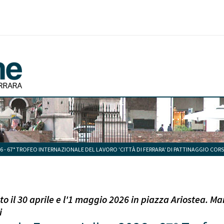
026 - 67° TROFEO INTERNAZIONALE DEL LAVORO 'CITTÀ DI FERRARA' DI PATTINAGGIO COR
il 30 aprile e l'1 maggio 2026 in piazza Ariostea. M
i