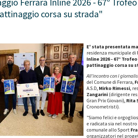
aggio Ferrara Inline 2026 - 67° Trofeo
pattinaggio corsa su strada"
E' stata presentata mar
residenza municipale di 
Inline 2026 - 67° Trofeo
pattinaggio corsa su s
All'incontro con i giornali
del Comune di Ferrara,
F
A.S.D,
Mirko Rimessi
, r
Zangarini
(dirigente res
Gran Prix Giovani),
Rita 
Cronometristi).
"Siamo felici e orgoglio
e radicata sia nel nostro
comunale allo Sport
Fra
organizzatori nel proget