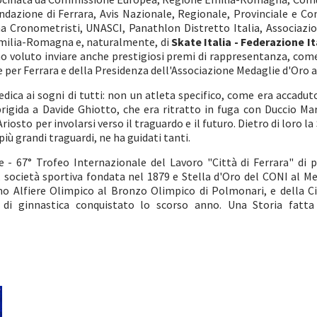
dazione di Ferrara, Avis Nazionale, Regionale, Provinciale e Com
na Cronometristi, UNASCI, Panathlon Distretto Italia, Associazi
Emilia-Romagna e, naturalmente, di
Skate Italia - Federazione It
no voluto inviare anche prestigiosi premi di rappresentanza, come
per Ferrara e della Presidenza dell'Associazione Medaglie d'Oro al
dica ai sogni di tutti: non un atleta specifico, come era accaduto 
rigida a Davide Ghiotto, che era ritratto in fuga con Duccio Mar
riosto per involarsi verso il traguardo e il futuro. Dietro di loro
 più grandi traguardi, ne ha guidati tanti.
e - 67° Trofeo Internazionale del Lavoro "Città di Ferrara" di
, società sportiva fondata nel 1879 e Stella d'Oro del CONI al Me
rimo Alfiere Olimpico al Bronzo Olimpico di Polmonari, e della Ci
o di ginnastica conquistato lo scorso anno. Una Storia fatta