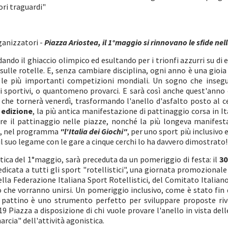
ori traguardi"
ganizzatori -
Piazza Ariostea, il 1°maggio si rinnovano le sfide ne
ndo il ghiaccio olimpico ed esultando per i trionfi azzurri su di 
 sulle rotelle. E, senza cambiare disciplina, ogni anno è una gioi
 le più importanti competizioni mondiali. Un sogno che inseguo
i sportivi, o quantomeno provarci. E sarà così anche quest'anno
che tornerà venerdì, trasformando l'anello d'asfalto posto al ce
 edizione
, la più antica manifestazione di pattinaggio corsa in I
re il pattinaggio nelle piazze, nonché la più longeva manifesta
24, nel programma
"l'Italia dei Giochi"
, per uno sport più inclusivo
l suo legame con le gare a cinque cerchi lo ha davvero dimostrato!
ica del 1°maggio, sarà preceduta da un pomeriggio di festa: il
30
dedicata a tutti gli sport "rotellistici", una giornata promozional
lla Federazione Italiana Sport Rotellistici, del Comitato Italiano
rio che vorranno unirsi. Un pomeriggio inclusivo, come è stato fi
il pattino è uno strumento perfetto per sviluppare proposte riv
 19 Piazza a disposizione di chi vuole provare l'anello in vista de
arcia" dell'attività agonistica.