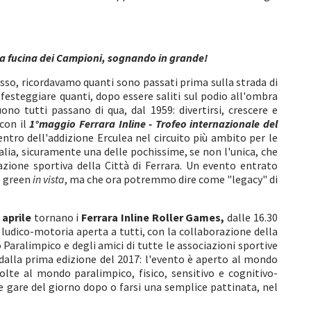
lla fucina dei Campioni, sognando in grande!
esso, ricordavamo quanti sono passati prima sulla strada di
a festeggiare quanti, dopo essere saliti sul podio all'ombra
no tutti passano di qua, dal 1959: divertirsi, crescere e
 con il
1°maggio Ferrara Inline - Trofeo internazionale del
ntro dell'addizione Erculea nel circuito più ambito per le
talia, sicuramente una delle pochissime, se non l'unica, che
zione sportiva della Città di Ferrara. Un evento entrato
 e green
in vista
, ma che ora potremmo dire come "legacy" di
 aprile
tornano i
Ferrara Inline Roller Games,
dalle 16.30
e ludico-motoria aperta a tutti, con la collaborazione della
 Paralimpico e degli amici di tutte le associazioni sportive
n dalla prima edizione del 2017: l'evento è aperto al mondo
olte al mondo paralimpico, fisico, sensitivo e cognitivo-
lle gare del giorno dopo o farsi una semplice pattinata, nel