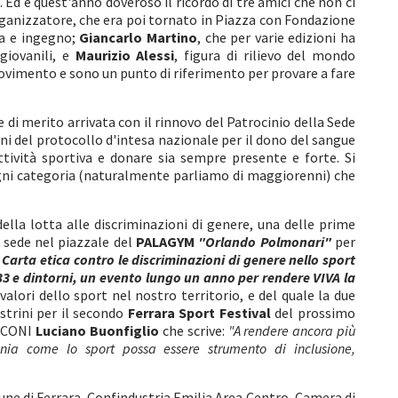
a. Ed è quest'anno doveroso il ricordo di tre amici che non ci
rganizzatore, che era poi tornato in Piazza con Fondazione
ra e ingegno;
Giancarlo Martino
, che per varie edizioni ha
 giovanili, e
Maurizio Alessi
, figura di rilievo del mondo
 movimento e sono un punto di riferimento per provare a fare
di merito arrivata con il rinnovo del Patrocinio della Sede
ni del protocollo d'intesa nazionale per il dono del sangue
tività sportiva e donare sia sempre presente e forte. Si
 ogni categoria (naturalmente parliamo di maggiorenni) che
ella lotta alle discriminazioni di genere, una delle prime
a sede nel piazzale del
PALAGYM
"Orlando Polmonari"
per
a
Carta etica contro le discriminazioni di genere nello sport
3 e dintorni, un evento lungo un anno per rendere VIVA la
alori dello sport nel nostro territorio, e del quale la due
strini per il secondo
Ferrara Sport Festival
del prossimo
l CONI
Luciano Buonfiglio
che scrive:
"A rendere ancora più
onia come lo sport possa essere strumento di inclusione,
 di Ferrara, Confindustria Emilia Area Centro, Camera di