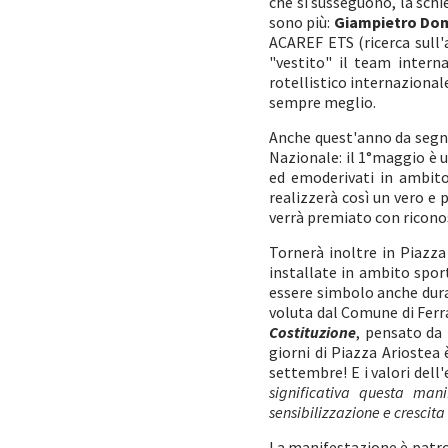
che si susseguono, la schie
sono più:
Giampietro Dom
ACAREF ETS (ricerca sull'
"vestito" il team interna
rotellistico internazional
sempre meglio.
Anche quest'anno da segnal
Nazionale: il 1°maggio è 
ed emoderivati in ambito
realizzerà così un vero e
verrà premiato con ricon
Tornerà inoltre in Piazza
installate in ambito spor
essere simbolo anche dura
voluta dal Comune di Ferr
Costituzione
, pensato da 
giorni di Piazza Ariostea
settembre! E i valori del
significativa questa man
sensibilizzazione e crescita 
La manifestazione è patr