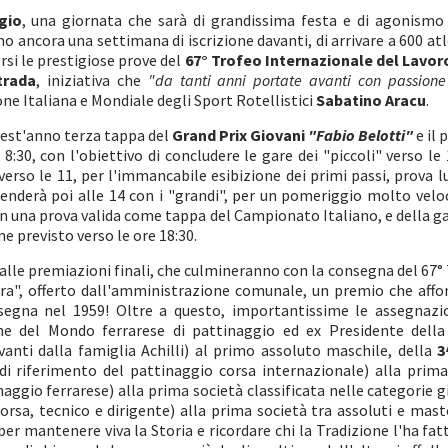
gio
, una giornata che sarà di grandissima festa e di agonismo
 ancora una settimana di iscrizione davanti, di arrivare a 600 atle
si le prestigiose prove del
67° Trofeo Internazionale del Lavoro
trada
, iniziativa che
"da tanti anni portate avanti con passione
ne Italiana e Mondiale degli Sport Rotellistici
Sabatino Aracu
.
uest'anno terza tappa del
Grand Prix Giovani
"Fabio Belotti"
e il
e 8:30, con l'obiettivo di concludere le gare dei "piccoli" verso le
erso le 11, per l'immancabile esibizione dei primi passi, prova
renderà poi alle 14 con i "grandi", per un pomeriggio molto veloc
on una prova valida come tappa del Campionato Italiano, e della g
ne previsto verso le ore 18:30.
alle premiazioni finali, che culmineranno con la consegna del 67°
ara", offerto dall'amministrazione comunale, un premio che affon
segna nel 1959! Oltre a questo, importantissime le assegnazi
 del Mondo ferrarese di pattinaggio ed ex Presidente della 
anti dalla famiglia Achilli) al primo assoluto maschile, della
3
 di riferimento del pattinaggio corsa internazionale) alla prim
naggio ferrarese) alla prima società classificata nelle categorie g
corsa, tecnico e dirigente) alla prima società tra assoluti e mas
per mantenere viva la Storia e ricordare chi la Tradizione l'ha fatt