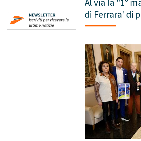
Al via la "1° m
di Ferrara' di 