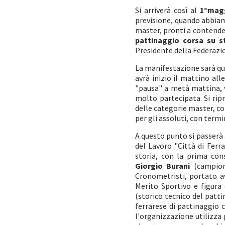
Si arriverà così al
1°mag
previsione, quando abbiamo
master, pronti a contender
pattinaggio corsa su s
Presidente della Federazio
La manifestazione sarà q
avrà inizio il mattino all
"pausa" a metà mattina, v
molto partecipata. Si rip
delle categorie master, c
per gli assoluti, con termi
A questo punto si passerà 
del Lavoro "Città di Ferr
storia, con la prima con
Giorgio Burani
(campione
Cronometristi, portato av
Merito Sportivo e figura
(storico tecnico del patti
ferrarese di pattinaggio 
l'organizzazione utilizza 