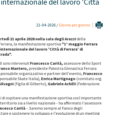
 internazionale del lavoro 'Città
21-04-2026 /
Giorno per giorno
tedì 21 aprile 2026 nella sala degli Arazzi
della
Ferrara, la manifestazione sportiva
"1° maggio Ferrara
 internazionale del lavoro 'Città di Ferrara' di
trada".
sti sono intervenuti
Francesco Carità,
assessore dello Sport
ranco Mantero,
presidente Palestra Ginnastica Ferrara
esponsabile organizzativo e partner dell'evento,
Francesco
ponsabile Skate Italia),
Enrica Martignago
(comitato org.
Silvagni
(figlia di Gilberto),
Gabriele Achilli
(Federazione
si di ospitare una manifestazione sportiva così importante
 territorio sia a livello nazionale - ha affermato l'assessore
ncesco Carità
-. Saremo sempre al fianco degli
tare e sostenere lo sviluppo e l'evoluzione di un meeting