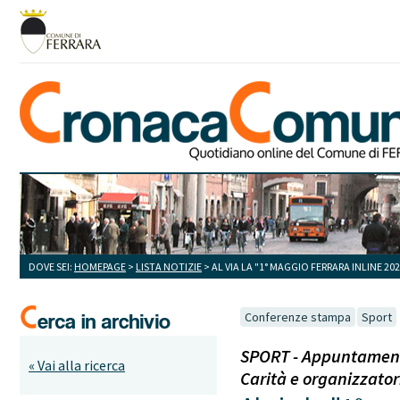
DOVE SEI:
HOMEPAGE
>
LISTA NOTIZIE
> AL VIA LA "1° MAGGIO FERRARA INLINE 2
Conferenze stampa
Sport
SPORT - Appuntamento 
« Vai alla ricerca
Carità e organizzator