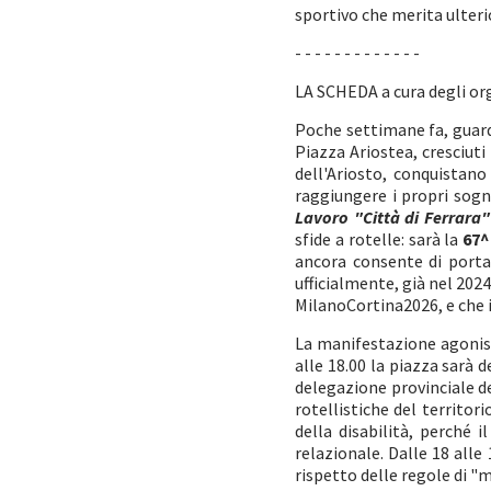
sportivo che merita ulteri
- - - - - - - - - - - - -
LA SCHEDA a cura degli or
Poche settimane fa, guarda
Piazza Ariostea, cresciuti
dell'Ariosto, conquistano
raggiungere i propri sogn
Lavoro "Città di Ferrara"
sfide a rotelle: sarà la
67^
ancora consente di porta
ufficialmente, già nel 20
MilanoCortina2026, e che i
La manifestazione agonist
alle 18.00 la piazza sarà 
delegazione provinciale de
rotellistiche del territo
della disabilità, perché 
relazionale. Dalle 18 alle
rispetto delle regole di "m