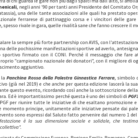
ra di chi guarda le gare non più dagli spalti ma dall'alto, si affoll
enicali
, negli anni '90 per tanti anni Presidente del Comitato O
atassia), una delle tante associazioni alle quali ha prestato ope
zionale ferrarese di pattinaggio corsa e i vincitori delle gare
e, spesso rivale in gara, quelle rivalità sane che fanno crescere il
are la sempre più forte partnership con AVIS, con l'attestazione 
una delle pochissime manifestazioni sportive ad averlo, antesigna
 sportivo firmato con il CONI. Perché il messaggio che fare at
 proprio "campionato nazionale dei donatori", con il migliore di
oscimento aggiuntivo.
 la
Panchina Rossa della Palestra Ginnastica Ferrara
, simbolo d
tivo (già nel 2019) e che anche per questa edizione lascerà la su
nte questo evento, ricordando così anche la sottoscrizione dell
ara. Ed è importantissimo perché questa è uno dei simboli di
PGF3
PGF per riunire tutte le iniziative di che esaltano promozione e v
 è momento principe, unitamente alle iniziative pensate dai pale
l'evento sono espressi dal Saluto fatto pervenire dal numero 1 de
ifestazione è la sua dimensione sociale e solidale, che testim
collettiva".
ocinata da Commissione Europea, Regione Emilia-Romagna, Comune