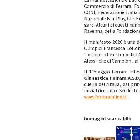
Commercio di Ferrara, Fon
CONI, Federazione Italia
Nazionale Fair Play, CIP 
gare. Alcuni di questi han
Ravenna, della Fondazione 
Il manifesto 2026 è una de
Olimpici Francesca Lollob
"piccole" che escono dall'A
Alessi, che di Campioni, ai
Il 1°maggio Ferrara Inlin
Ginnastica Ferrara A.S.D
quella dell'Italia, dal p
iniziatrice allo Scudett
www.ferrarainline.it
Immagini scaricabili: