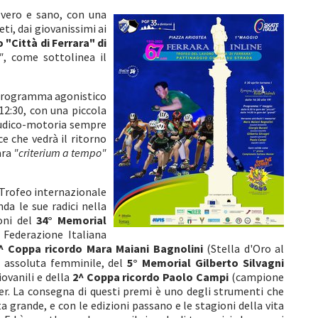
 vero e sano, con una
ti, dai giovanissimi ai
 "Città di Ferrara" di
"
, come sottolinea il
 programma agonistico
 12:30, con una piccola
 ludico-motoria sempre
e che vedrà il ritorno
ara
"criterium a tempo"
 Trofeo internazionale
da le sue radici nella
oni del
34°
Memorial
Federazione Italiana
^ Coppa ricordo Mara Maiani Bagnolini
(Stella d'Oro al
a assoluta femminile, del
5° Memorial Gilberto Silvagni
iovanili e della
2^ Coppa ricordo Paolo Campi
(campione
ter. La consegna di questi premi è uno degli strumenti che
a grande, e con le edizioni passano e le stagioni della vita