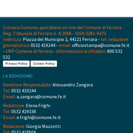
Cronaca Comune, quotidiano on line del Comune di Ferrara -
Reg. Tribunale di Ferrara n. 4/2006 - ISSN 2281-9371
Indirizzo:
Piazza del Municipio 2, 44121 Ferrara -
tel. redazione
giornalistica:
0532 419244 -
email:
ufficiostampa@comune.fe.it
-
URP Comune di Ferrara - informazioni ai cittadini:
800 532
532
Privacy Policy
Cookie Policy
LA REDAZIONE:
Direttore Responsabile:
Alessandro Zangara
Tel:
0532 419244
Email:
a.zangara@comune.fe.it
Redattore:
Elena Frighi
Tel:
0532 419338
Email:
e.frighi@comune.fe.it
Redazione:
Giorgia Mazzotti
Tel:
0532 419568