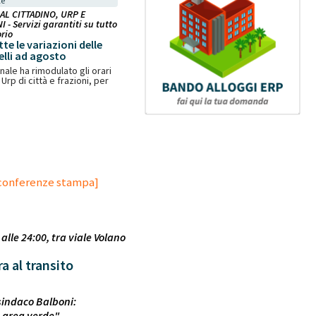
le
 AL CITTADINO, URP E
 - Servizi garantiti su tutto
orio
te le variazioni delle
elli ad agosto
ale ha rimodulato gli orari
Urp di città e frazioni, per
conferenze stampa]
alle 24:00, tra viale Volano
a al transito
sindaco Balboni:
a area verde"