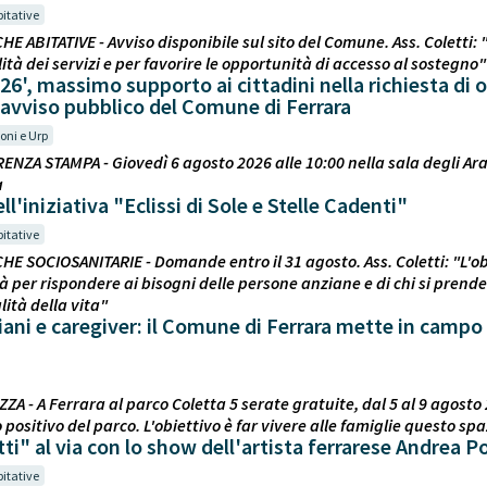
bitative
CHE ABITATIVE - Avviso disponibile sul sito del Comune. Ass. Coletti:
ità dei servizi e per favorire le opportunità di accesso al sostegno"
26', massimo supporto ai cittadini nella richiesta di
l'avviso pubblico del Comune di Ferrara
oni e Urp
ENZA STAMPA - Giovedì 6 agosto 2026 alle 10:00 nella sala degli Ara
a
l'iniziativa "Eclissi di Sole e Stelle Cadenti"
bitative
CHE SOCIOSANITARIE - Domande entro il 31 agosto. Ass. Coletti: "L'obi
tà per rispondere ai bisogni delle persone anziane e di chi si prende 
ità della vita"
ani e caregiver: il Comune di Ferrara mette in campo
ZA - A Ferrara al parco Coletta 5 serate gratuite, dal 5 al 9 agosto 2
 positivo del parco. L'obiettivo è far vivere alle famiglie questo spa
ti" al via con lo show dell'artista ferrarese Andrea Po
bitative