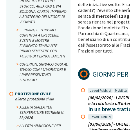
RILANCIO DI CENTRO
delle iniziative svolte. E s
STORICO, AREA GAD E VIA
cadenti", l'evento che avrà
BOLOGNA. CARITÀ: IMPEGNO
serata di
mercoledì 12 ago
A SOSTEGNO DEI NEGOZI DI
serata rientra nel proget
VICINATO
Fondazione Imoletta Ets - 
FERRARA, IL TURISMO
Parrocchia di Quartesana, T
CONTINUA A CRESCERE:
beneficiario di un contrib
EVENTI E MOSTRE
dall'Assessorato alle Fraz
ELEMENTO TRAINANTE
Frazioni per tutti.
PRIMO SEMESTRE CON
+4,30% DI PERNOTTAMENTI
COPERION, SINDACO OGGI AL
TAVOLO CON I LAVORATORI E
GIORNO PER 
I RAPPRESENTANTI
SINDACALI
Lavori Pubblici
Mobilità
PROTEZIONE CIVILE
[06/08/2026] - LAVORI 
allerta protezione civile
e la rotatoria all'in
ALLERTA GIALLA PER
In un breve tratto
TEMPERATURE ESTREME N.
Lavori Pubblici
88/2026
[03/08/2026] - OPERE
ALLERTA ARANCIONE PER
"Vogliamo condividere