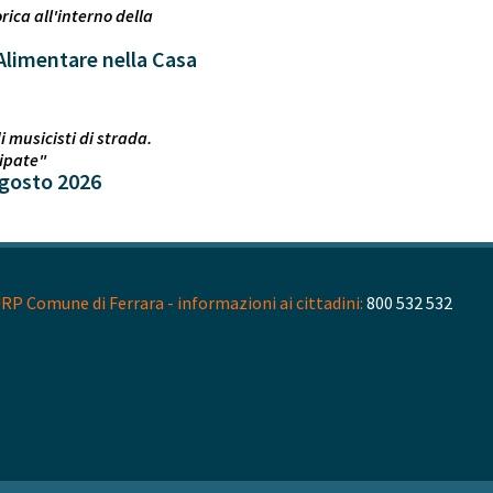
rica all'interno della
Alimentare nella Casa
 musicisti di strada.
cipate"
 agosto 2026
RP Comune di Ferrara - informazioni ai cittadini:
800 532 532