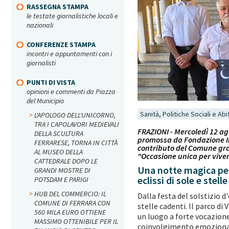
RASSEGNA STAMPA
le testate giornalistiche locali e
nazionali
CONFERENZE STAMPA
incontri e appuntamenti con i
giornalisti
PUNTI DI VISTA
opinioni e commenti da Piazza
del Municipio
Sanità, Politiche Sociali e Abi
L'APOLOGO DELL'UNICORNO,
TRA I CAPOLAVORI MEDIEVALI
FRAZIONI - Mercoledì 12 ag
DELLA SCULTURA
promossa da Fondazione Im
FERRARESE, TORNA IN CITTÀ
contributo del Comune grazi
AL MUSEO DELLA
"Occasione unica per viver
CATTEDRALE DOPO LE
Una notte magica per 
GRANDI MOSTRE DI
eclissi di sole e stell
POTSDAM E PARIGI
HUB DEL COMMERCIO: IL
Dalla festa del solstizio d'
COMUNE DI FERRARA CON
stelle cadenti. Il parco di
560 MILA EURO OTTIENE
un luogo a forte vocazione s
MASSIMO OTTENIBILE PER IL
coinvolgimento emozionale