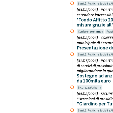
Sanità, Politiche Sociali e A
[03/08/2026] - POLITI
estendere l'accessibil
'Fondo Affitto 20
misura grazie al
Conferenze stampa
Frazi
[04/08/2026] - CONFER
municipale di Ferrar
Presentazione del
Sanità, Politiche Sociali e A
[31/07/2026] - POLITI
di servizi di prossimi
migliorandone la qual
Sostegno ad anzi
da 100mila euro
Sicurezza Urbana
[04/08/2026] - SICUREZ
"Occasioni di presidio
"Giardino per Tut
Sanità, Politiche Sociali e A