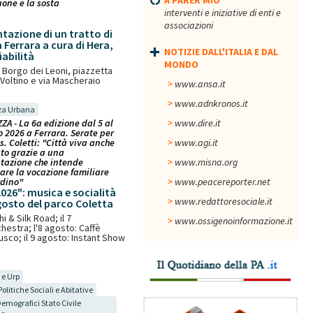
A PARER MIO
ione e la sosta
interventi e iniziative di enti e
associazioni
ntazione di un tratto di
 Ferrara a cura di Hera,
NOTIZIE DALL'ITALIA E DAL
iabilità
MONDO
ia Borgo dei Leoni, piazzetta
 Voltino e via Mascheraio
www.ansa.it
www.adnkronos.it
za Urbana
ZA - La 6a edizione dal 5 al
www.dire.it
o 2026 a Ferrara. Serate per
ss. Coletti: "Città viva anche
www.agi.it
to grazie a una
tazione che intende
www.misna.org
zare la vocazione familiare
rdino"
www.peacereporter.net
2026": musica e socialità
www.redattoresociale.it
gosto del parco Coletta
i & Silk Road; il 7
www.ossigenoinformazione.it
hestra; l'8 agosto: Caffè
co; il 9 agosto: Instant Show
 e Urp
Politiche Sociali e Abitative
Demografici Stato Civile