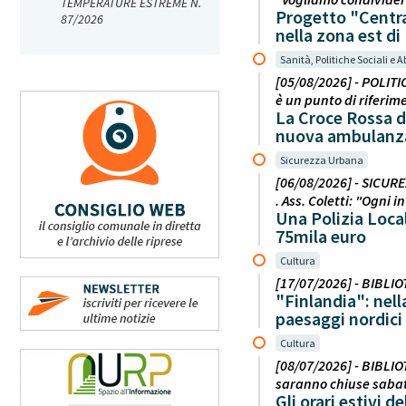
TEMPERATURE ESTREME N.
Progetto "Central
87/2026
nella zona est di
Sanità, Politiche Sociali e A
[05/08/2026] - POLITI
è un punto di riferi
La Croce Rossa di
nuova ambulanz
Sicurezza Urbana
[06/08/2026] - SICUREZ
. Ass. Coletti: "Ogni 
Una Polizia Loca
75mila euro
Cultura
[17/07/2026] - BIBLIOT
"Finlandia": nel
paesaggi nordici
Cultura
[08/07/2026] - BIBLIO
saranno chiuse sabat
Gli orari estivi d