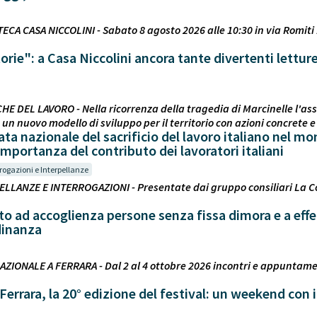
TECA CASA NICCOLINI - Sabato 8 agosto 2026 alle 10:30 in via Romiti
torie": a Casa Niccolini ancora tante divertenti lettur
CHE DEL LAVORO - Nella ricorrenza della tragedia di Marcinelle l'ass
un nuovo modello di sviluppo per il territorio con azioni concrete e
ta nazionale del sacrificio del lavoro italiano nel m
'importanza del contributo dei lavoratori italiani
rogazioni e Interpellanze
PELLANZE E INTERROGAZIONI - Presentate dai gruppo consiliari La 
to ad accoglienza persone senza fissa dimora e a effe
dinanza
AZIONALE A FERRARA - Dal 2 al 4 ottobre 2026 incontri e appuntamen
Ferrara, la 20° edizione del festival: un weekend con i 