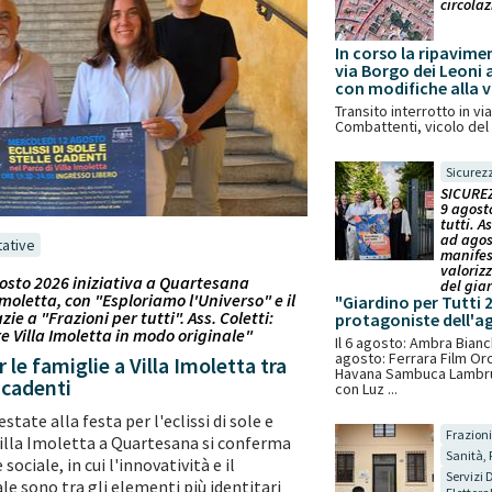
circolaz
In corso la ripavime
via Borgo dei Leoni a
con modifiche alla v
Transito interrotto in v
Combattenti, vicolo del
Sicurez
SICUREZ
9 agost
tutti. A
ad agos
tative
manifes
valoriz
osto 2026 iniziativa a Quartesana
del gia
oletta, con "Esploriamo l'Universo" e il
"Giardino per Tutti 
e a "Frazioni per tutti". Ass. Coletti:
protagoniste dell'a
e Villa Imoletta in modo originale"
Il 6 agosto: Ambra Bianch
agosto: Ferrara Film Orc
le famiglie a Villa Imoletta tra
Havana Sambuca Lambrus
e cadenti
con Luz ...
estate alla festa per l'eclissi di sole e
Frazioni
 Villa Imoletta a Quartesana si conferma
Sanità, 
ociale, in cui l'innovatività e il
Servizi 
 sono tra gli elementi più identitari