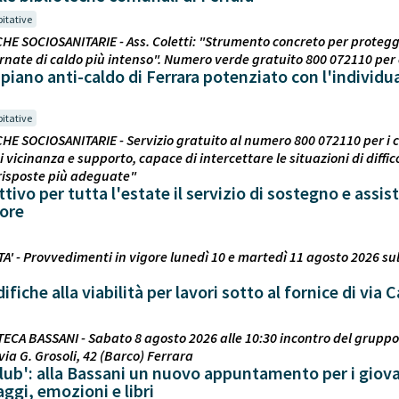
bitative
CHE SOCIOSANITARIE - Ass. Coletti: "Strumento concreto per proteg
ornate di caldo più intenso". Numero verde gratuito 800 072110 per 
l piano anti-caldo di Ferrara potenziato con l'individu
bitative
CHE SOCIOSANITARIE - Servizio gratuito al numero 800 072110 per i ci
 vicinanza e supporto, capace di intercettare le situazioni di diffic
risposte più adeguate"
ttivo per tutta l'estate il servizio di sostegno e assis
lore
TA' - Provvedimenti in vigore lunedì 10 e martedì 11 agosto 2026 sul
che alla viabilità per lavori sotto al fornice di via C
TECA BASSANI - Sabato 8 agosto 2026 alle 10:30 incontro del gruppo 
 via G. Grosoli, 42 (Barco) Ferrara
b': alla Bassani un nuovo appuntamento per i giovani
aggi, emozioni e libri