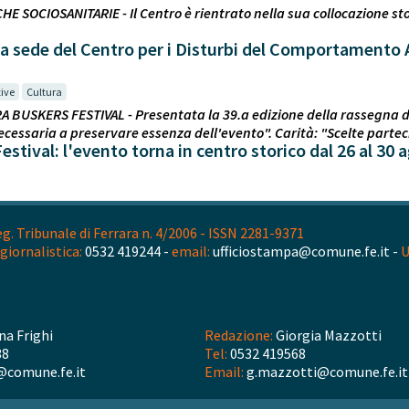
HE SOCIOSANITARIE - Il Centro è rientrato nella sua collocazione sto
a sede del Centro per i Disturbi del Comportamento 
ive
Cultura
A BUSKERS FESTIVAL - Presentata la 39.a edizione della rassegna di
 necessaria a preservare essenza dell'evento". Carità: "Scelte parte
estival: l'evento torna in centro storico dal 26 al 30
. Tribunale di Ferrara n. 4/2006 - ISSN 2281-9371
giornalistica:
0532 419244 -
email:
ufficiostampa@comune.fe.it -
U
na Frighi
Redazione:
Giorgia Mazzotti
38
Tel:
0532 419568
@comune.fe.it
Email:
g.mazzotti@comune.fe.it