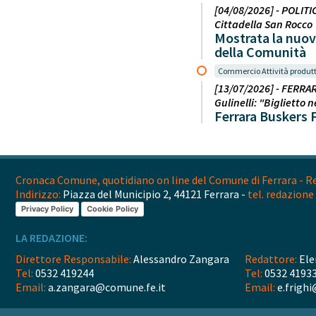
[04/08/2026] - POLITIC
Cittadella San Rocco
Mostrata la nuov
della Comunità
Commercio Attività produtt
[13/07/2026] - FERRAR
Gulinelli: "Biglietto
Ferrara Buskers F
Cronaca Comune, quotidiano on line del Comune di Ferrara - Reg
Indirizzo:
Piazza del Municipio 2, 44121 Ferrara -
tel. redazione 
Privacy Policy
Cookie Policy
LA REDAZIONE:
Direttore Responsabile:
Alessandro Zangara
Redattore:
Ele
Tel:
0532 419244
Tel:
0532 4193
Email:
a.zangara@comune.fe.it
Email:
e.frighi