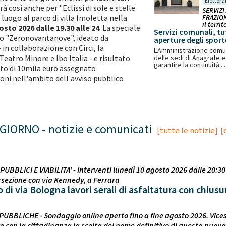
Elettora
arà così anche per "Eclissi di sole e stelle
SERVIZI
 luogo al parco di villa Imoletta nella
FRAZIONI
il territ
sto 2026 dalle 19.30 alle 24
. La speciale
Servizi comunali, tut
to "Zeronovantanove", ideato da
aperture degli sport
in collaborazione con Circi, la
L'Amministrazione comun
eatro Minore e Ibo Italia - e risultato
delle sedi di Anagrafe e 
garantire la continuità ...
uto di 10mila euro assegnato
ioni nell'ambito dell'avviso pubblico
GIORNO - notizie e comunicati
[tutte le notizie]
[
PUBBLICI E VIABILITA' - Interventi lunedì 10 agosto 2026 dalle 20:30 
tersezione con via Kennedy, a Ferrara
 di via Bologna lavori serali di asfaltatura con chiusur
 PUBBLICHE - Sondaggio online aperto fino a fine agosto 2026. Vice
 con la cittadinanza la scelta del nome definitivo di questa nuov