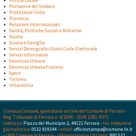
Polizia Locale
Portavoce del Sindaco
Protezione Civile
Provincia
Relazioni Internazionali
Sanità, Politiche Sociali e Abitative
Scuola
Scuola e famiglia
Servizi Demografici Stato Civile Elettorale
Servizi Informativi
Sicurezza Urbana
Sicurezza Urbana Frazioni
Sport
Turismo
Urbanistica
Cronaca Comune, quotidiano on line del Comune di Ferrara -
Reg. Tribunale di Ferrara n. 4/2006 - ISSN 2281-9371
Indirizzo:
Piazza del Municipio 2, 44121 Ferrara -
tel. redazione
giornalistica:
0532 419244 -
email:
ufficiostampa@comune.fe.it
-
URP Comune di Ferrara - informazioni ai cittadini:
800 532