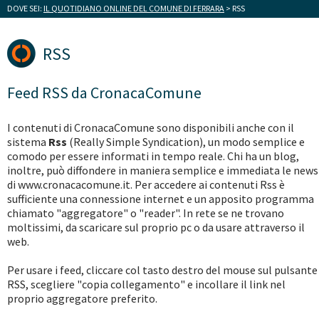
DOVE SEI:
IL QUOTIDIANO ONLINE DEL COMUNE DI FERRARA
> RSS
RSS
Feed RSS da CronacaComune
I contenuti di CronacaComune sono disponibili anche con il
sistema
Rss
(Really Simple Syndication), un modo semplice e
comodo per essere informati in tempo reale. Chi ha un blog,
inoltre, può diffondere in maniera semplice e immediata le news
di www.cronacacomune.it. Per accedere ai contenuti Rss è
sufficiente una connessione internet e un apposito programma
chiamato "aggregatore" o "reader". In rete se ne trovano
moltissimi, da scaricare sul proprio pc o da usare attraverso il
web.
Per usare i feed, cliccare col tasto destro del mouse sul pulsante
RSS, scegliere "copia collegamento" e incollare il link nel
proprio aggregatore preferito.