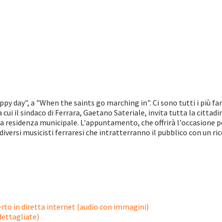
ppy day", a "When the saints go marching in". Ci sono tutti i più fa
ui il sindaco di Ferrara, Gaetano Sateriale, invita tutta la cittadi
a residenza municipale. L'appuntamento, che offrirà l'occasione per
 diversi musicisti ferraresi che intratterranno il pubblico con un r
to in diretta internet (audio con immagini)
 dettagliate)