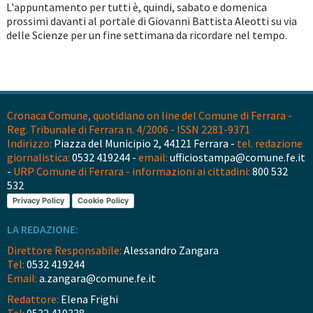
L'appuntamento per tutti è, quindi, sabato e domenica
prossimi davanti al portale di Giovanni Battista Aleotti su via
delle Scienze per un fine settimana da ricordare nel tempo.
Cronaca Comune, quotidiano on line del Comune di Ferrara -
Reg. Tribunale di Ferrara n. 4/2006 - ISSN 2281-9371
Indirizzo:
Piazza del Municipio 2, 44121 Ferrara -
tel. redazione
giornalistica:
0532 419244 -
email:
ufficiostampa@comune.fe.it
-
URP Comune di Ferrara - informazioni ai cittadini:
800 532
532
Privacy Policy
Cookie Policy
LA REDAZIONE:
Direttore Responsabile:
Alessandro Zangara
Tel:
0532 419244
Email:
a.zangara@comune.fe.it
Redattore:
Elena Frighi
Tel:
0532 419338