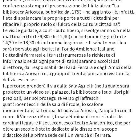
conferenza stampa di presentazione dell'iniziativa. "La
biblioteca Ariostea, pubblica dal 1753 - ha aggiunto - è, infatti,
lieta di spalancare le proprie porte a tutti i cittadini per
ribadire il proprio ruolo di fulcro della cultura cittadina".
Le visite guidate, a contributo libero, si svolgeranno sia nella
mattinata (fra le 9,30 e le 12,30) che nel pomeriggio (fra le
14,30 e le 18,30) di entrambe le giornate. Il sabato mattina
sarà riservato agli iscritti al Fondo Ambiente Italiano.
I cittadini ferraresi e i turisti (numerose le richieste di
informazione da ogni parte d'Italia) saranno accolti dal
direttore, dai responsabili del Fai di Ferrara e dagli Amici della
biblioteca Ariostea e, a gruppi di trenta, potranno visitare la
delizia estense.
Il percorso prenderà il via dalla Sala Agnelli (nella quale sarà
proiettato un video sul palazzo, la biblioteca e i suoi libri più
preziosi), per poi proseguire verso gli affreschi
quattrocenteschi della sala di Ercole, lo scalone
monumentale, la Tomba di Ludovico Ariosto, l'ampolla con il
cuore di Vincenzo Monti, la sala Riminaldi con i ritratti dei
cardinali legati e il settecentesco Teatro Anatomico, che per
oltre un secolo è stato dedicato alle dissezioni a scopo
didattico della prima sede dell'Università di Ferrara.