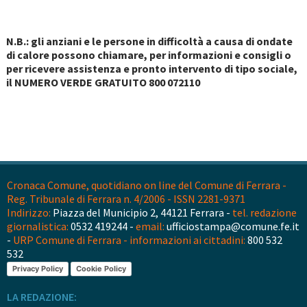
N.B.: gli anziani e le persone in difficoltà a causa di ondate
di calore possono chiamare, per informazioni e consigli o
per ricevere assistenza e pronto intervento di tipo sociale,
il NUMERO VERDE GRATUITO 800 072110
Cronaca Comune, quotidiano on line del Comune di Ferrara -
Reg. Tribunale di Ferrara n. 4/2006 - ISSN 2281-9371
Indirizzo:
Piazza del Municipio 2, 44121 Ferrara -
tel. redazione
giornalistica:
0532 419244 -
email:
ufficiostampa@comune.fe.it
-
URP Comune di Ferrara - informazioni ai cittadini:
800 532
532
Privacy Policy
Cookie Policy
LA REDAZIONE: