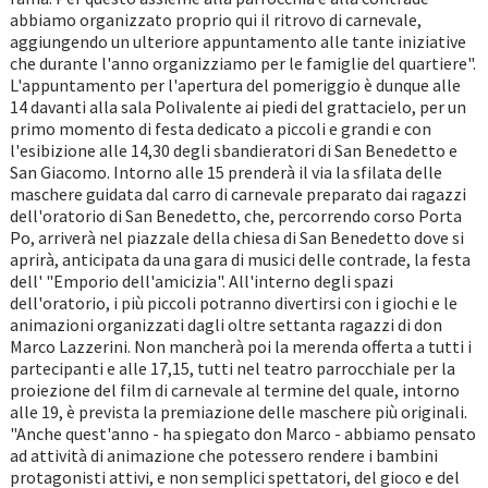
abbiamo organizzato proprio qui il ritrovo di carnevale,
aggiungendo un ulteriore appuntamento alle tante iniziative
che durante l'anno organizziamo per le famiglie del quartiere".
L'appuntamento per l'apertura del pomeriggio è dunque alle
14 davanti alla sala Polivalente ai piedi del grattacielo, per un
primo momento di festa dedicato a piccoli e grandi e con
l'esibizione alle 14,30 degli sbandieratori di San Benedetto e
San Giacomo. Intorno alle 15 prenderà il via la sfilata delle
maschere guidata dal carro di carnevale preparato dai ragazzi
dell'oratorio di San Benedetto, che, percorrendo corso Porta
Po, arriverà nel piazzale della chiesa di San Benedetto dove si
aprirà, anticipata da una gara di musici delle contrade, la festa
dell' "Emporio dell'amicizia". All'interno degli spazi
dell'oratorio, i più piccoli potranno divertirsi con i giochi e le
animazioni organizzati dagli oltre settanta ragazzi di don
Marco Lazzerini. Non mancherà poi la merenda offerta a tutti i
partecipanti e alle 17,15, tutti nel teatro parrocchiale per la
proiezione del film di carnevale al termine del quale, intorno
alle 19, è prevista la premiazione delle maschere più originali.
"Anche quest'anno - ha spiegato don Marco - abbiamo pensato
ad attività di animazione che potessero rendere i bambini
protagonisti attivi, e non semplici spettatori, del gioco e del