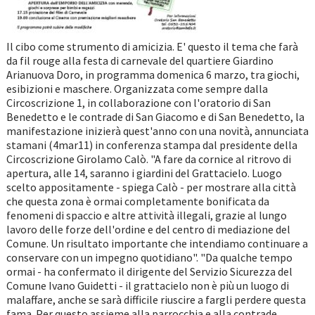
Il cibo come strumento di amicizia. E' questo il tema che farà
da fil rouge alla festa di carnevale del quartiere Giardino
Arianuova Doro, in programma domenica 6 marzo, tra giochi,
esibizioni e maschere. Organizzata come sempre dalla
Circoscrizione 1, in collaborazione con l'oratorio di San
Benedetto e le contrade di San Giacomo e di San Benedetto, la
manifestazione inizierà quest'anno con una novità, annunciata
stamani (4mar11) in conferenza stampa dal presidente della
Circoscrizione Girolamo Calò. "A fare da cornice al ritrovo di
apertura, alle 14, saranno i giardini del Grattacielo. Luogo
scelto appositamente - spiega Calò - per mostrare alla città
che questa zona è ormai completamente bonificata da
fenomeni di spaccio e altre attività illegali, grazie al lungo
lavoro delle forze dell'ordine e del centro di mediazione del
Comune. Un risultato importante che intendiamo continuare a
conservare con un impegno quotidiano". "Da qualche tempo
ormai - ha confermato il dirigente del Servizio Sicurezza del
Comune Ivano Guidetti - il grattacielo non è più un luogo di
malaffare, anche se sarà difficile riuscire a fargli perdere questa
fama. Per questo assieme alla parrocchia e alla contrade