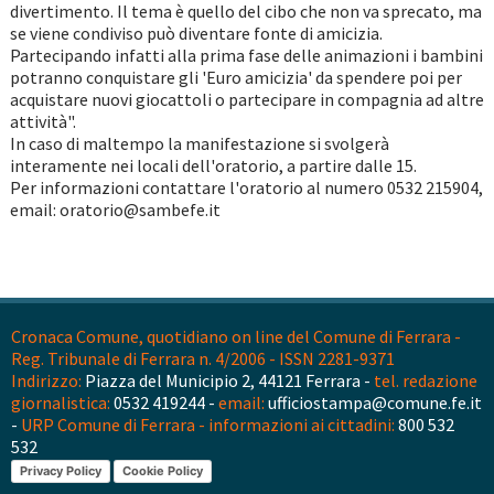
divertimento. Il tema è quello del cibo che non va sprecato, ma
se viene condiviso può diventare fonte di amicizia.
Partecipando infatti alla prima fase delle animazioni i bambini
potranno conquistare gli 'Euro amicizia' da spendere poi per
acquistare nuovi giocattoli o partecipare in compagnia ad altre
attività".
In caso di maltempo la manifestazione si svolgerà
interamente nei locali dell'oratorio, a partire dalle 15.
Per informazioni contattare l'oratorio al numero 0532 215904,
email: oratorio@sambefe.it
Cronaca Comune, quotidiano on line del Comune di Ferrara -
Reg. Tribunale di Ferrara n. 4/2006 - ISSN 2281-9371
Indirizzo:
Piazza del Municipio 2, 44121 Ferrara -
tel. redazione
giornalistica:
0532 419244 -
email:
ufficiostampa@comune.fe.it
-
URP Comune di Ferrara - informazioni ai cittadini:
800 532
532
Privacy Policy
Cookie Policy