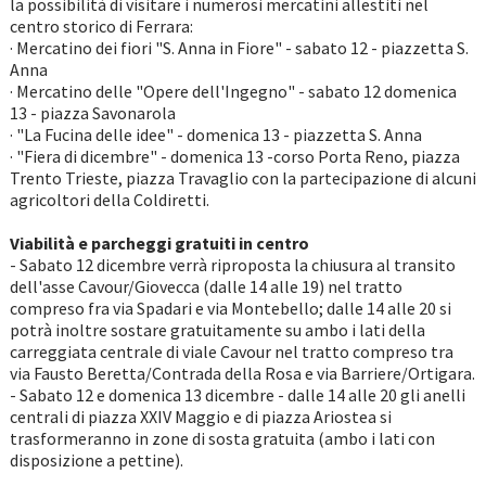
la possibilità di visitare i numerosi mercatini allestiti nel
centro storico di Ferrara:
· Mercatino dei fiori "S. Anna in Fiore" - sabato 12 - piazzetta S.
Anna
· Mercatino delle "Opere dell'Ingegno" - sabato 12 domenica
13 - piazza Savonarola
· "La Fucina delle idee" - domenica 13 - piazzetta S. Anna
· "Fiera di dicembre" - domenica 13 -corso Porta Reno, piazza
Trento Trieste, piazza Travaglio con la partecipazione di alcuni
agricoltori della Coldiretti.
Viabilità e parcheggi gratuiti in centro
- Sabato 12 dicembre verrà riproposta la chiusura al transito
dell'asse Cavour/Giovecca (dalle 14 alle 19) nel tratto
compreso fra via Spadari e via Montebello; dalle 14 alle 20 si
potrà inoltre sostare gratuitamente su ambo i lati della
carreggiata centrale di viale Cavour nel tratto compreso tra
via Fausto Beretta/Contrada della Rosa e via Barriere/Ortigara.
- Sabato 12 e domenica 13 dicembre - dalle 14 alle 20 gli anelli
centrali di piazza XXIV Maggio e di piazza Ariostea si
trasformeranno in zone di sosta gratuita (ambo i lati con
disposizione a pettine).