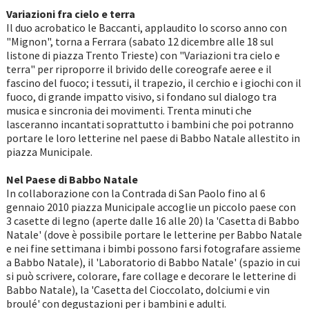
Variazioni fra cielo e terra
Il duo acrobatico le Baccanti, applaudito lo scorso anno con
"Mignon", torna a Ferrara (sabato 12 dicembre alle 18 sul
listone di piazza Trento Trieste) con "Variazioni tra cielo e
terra" per riproporre il brivido delle coreografe aeree e il
fascino del fuoco; i tessuti, il trapezio, il cerchio e i giochi con il
fuoco, di grande impatto visivo, si fondano sul dialogo tra
musica e sincronia dei movimenti. Trenta minuti che
lasceranno incantati soprattutto i bambini che poi potranno
portare le loro letterine nel paese di Babbo Natale allestito in
piazza Municipale.
Nel Paese di Babbo Natale
In collaborazione con la Contrada di San Paolo fino al 6
gennaio 2010 piazza Municipale accoglie un piccolo paese con
3 casette di legno (aperte dalle 16 alle 20) la 'Casetta di Babbo
Natale' (dove è possibile portare le letterine per Babbo Natale
e nei fine settimana i bimbi possono farsi fotografare assieme
a Babbo Natale), il 'Laboratorio di Babbo Natale' (spazio in cui
si può scrivere, colorare, fare collage e decorare le letterine di
Babbo Natale), la 'Casetta del Cioccolato, dolciumi e vin
broulé' con degustazioni per i bambini e adulti.