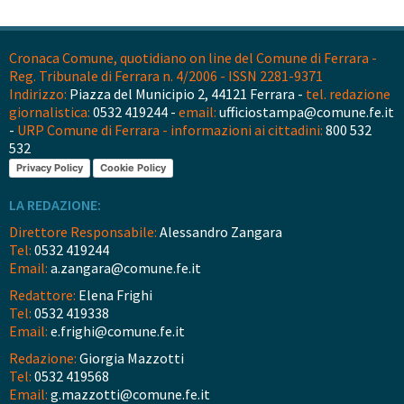
Cronaca Comune, quotidiano on line del Comune di Ferrara -
Reg. Tribunale di Ferrara n. 4/2006 - ISSN 2281-9371
Indirizzo:
Piazza del Municipio 2, 44121 Ferrara -
tel. redazione
giornalistica:
0532 419244 -
email:
ufficiostampa@comune.fe.it
-
URP Comune di Ferrara - informazioni ai cittadini:
800 532
532
Privacy Policy
Cookie Policy
LA REDAZIONE:
Direttore Responsabile:
Alessandro Zangara
Tel:
0532 419244
Email:
a.zangara@comune.fe.it
Redattore:
Elena Frighi
Tel:
0532 419338
Email:
e.frighi@comune.fe.it
Redazione:
Giorgia Mazzotti
Tel:
0532 419568
Email:
g.mazzotti@comune.fe.it