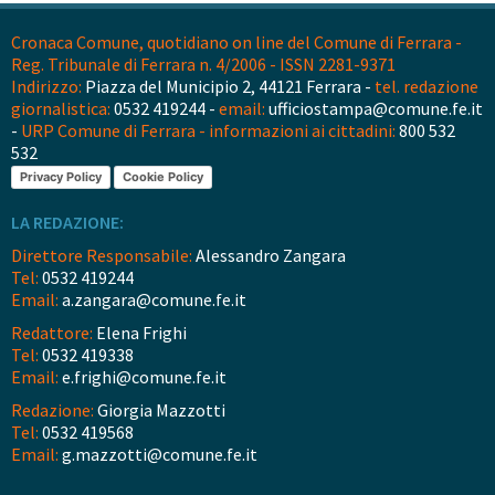
Cronaca Comune, quotidiano on line del Comune di Ferrara -
Reg. Tribunale di Ferrara n. 4/2006 - ISSN 2281-9371
Indirizzo:
Piazza del Municipio 2, 44121 Ferrara -
tel. redazione
giornalistica:
0532 419244 -
email:
ufficiostampa@comune.fe.it
-
URP Comune di Ferrara - informazioni ai cittadini:
800 532
532
Privacy Policy
Cookie Policy
LA REDAZIONE:
Direttore Responsabile:
Alessandro Zangara
Tel:
0532 419244
Email:
a.zangara@comune.fe.it
Redattore:
Elena Frighi
Tel:
0532 419338
Email:
e.frighi@comune.fe.it
Redazione:
Giorgia Mazzotti
Tel:
0532 419568
Email:
g.mazzotti@comune.fe.it