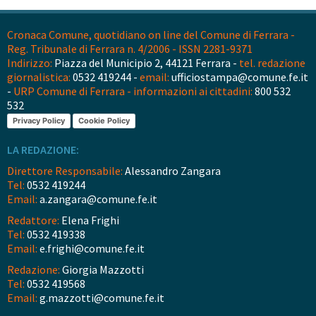
Cronaca Comune, quotidiano on line del Comune di Ferrara -
Reg. Tribunale di Ferrara n. 4/2006 - ISSN 2281-9371
Indirizzo:
Piazza del Municipio 2, 44121 Ferrara -
tel. redazione
giornalistica:
0532 419244 -
email:
ufficiostampa@comune.fe.it
-
URP Comune di Ferrara - informazioni ai cittadini:
800 532
532
Privacy Policy
Cookie Policy
LA REDAZIONE:
Direttore Responsabile:
Alessandro Zangara
Tel:
0532 419244
Email:
a.zangara@comune.fe.it
Redattore:
Elena Frighi
Tel:
0532 419338
Email:
e.frighi@comune.fe.it
Redazione:
Giorgia Mazzotti
Tel:
0532 419568
Email:
g.mazzotti@comune.fe.it