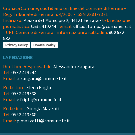
Cronaca Comune, quotidiano on line del Comune di Ferrara -
Reg. Tribunale di Ferrara n. 4/2006 - ISSN 2281-9371
Indirizzo:
Piazza del Municipio 2, 44121 Ferrara -
tel. redazione
giornalistica:
0532 419244 -
email:
ufficiostampa@comune.fe.it
-
URP Comune di Ferrara - informazioni ai cittadini:
800 532
532
Privacy Policy
Cookie Policy
LA REDAZIONE:
Direttore Responsabile:
Alessandro Zangara
Tel:
0532 419244
Email:
a.zangara@comune.fe.it
Redattore:
Elena Frighi
Tel:
0532 419338
Email:
e.frighi@comune.fe.it
Redazione:
Giorgia Mazzotti
Tel:
0532 419568
Email:
g.mazzotti@comune.fe.it