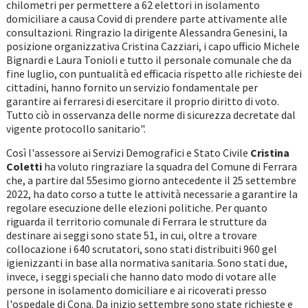
chilometri per permettere a 62 elettori in isolamento
domiciliare a causa Covid di prendere parte attivamente alle
consultazioni. Ringrazio la dirigente Alessandra Genesini, la
posizione organizzativa Cristina Cazziari, i capo ufficio Michele
Bignardi e Laura Tonioli e tutto il personale comunale che da
fine luglio, con puntualità ed efficacia rispetto alle richieste dei
cittadini, hanno fornito un servizio fondamentale per
garantire ai ferraresi di esercitare il proprio diritto di voto.
Tutto ciò in osservanza delle norme di sicurezza decretate dal
vigente protocollo sanitario".
Così l'assessore ai Servizi Demografici e Stato Civile
Cristina
Coletti
ha voluto ringraziare la squadra del Comune di Ferrara
che, a partire dal 55esimo giorno antecedente il 25 settembre
2022, ha dato corso a tutte le attività necessarie a garantire la
regolare esecuzione delle elezioni politiche. Per quanto
riguarda il territorio comunale di Ferrara le strutture da
destinare ai seggi sono state 51, in cui, oltre a trovare
collocazione i 640 scrutatori, sono stati distribuiti 960 gel
igienizzanti in base alla normativa sanitaria. Sono stati due,
invece, i seggi speciali che hanno dato modo di votare alle
persone in isolamento domiciliare e ai ricoverati presso
l'ospedale di Cona. Da inizio settembre sono state richieste e