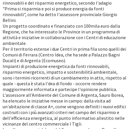
rinnovabili e del risparmio energetico, secondo l'adagio
"Prima si risparmia e poi si produce energia da fonti
rinnovabili", come ha detto l'assessore provinciale Giorgio
Bellini.
Un progetto coordinato e finanziato con 100mila euro dalla
Regione, che ha interessato le Province in un programma di
attività e iniziative in collaborazione con i Centri di educazione
ambientale.
Per il territorio estense i due Centri in prima fila sono quelli dei
Comuni di Ferrara (Centro Idea, che ha sede a Palazzo Bagni
Ducali) e di Argenta (Ecomuseo).
Impianti di produzione energetica da fonti rinnovabili,
risparmio energetico, impatto e sostenibilità ambientale,
sono i termini ricorrenti di un cambiamento in atto, rispetto al
quale - questa è stata l'dea di fondo - occorre rendere
maggiormente informata e partecipe l'opinione pubblica.
L'assessore all'Ambiente del Comune di Argenta, Sauro Borea,
ha elencato le iniziative messe in campo: dalla visita ad
un'abitazione di classe A+, come vengono definiti i nuovi edifici
costruiti con i più avanzati criteri nel campo del risparmio e
dell'efficienza energetica, al punto informativo allestito nelle
vicinanze del centro commerciale I Tigli.