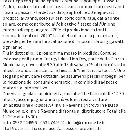
La collega con pari delega del Comune capoluogo, Rossella
Zadro, ha ricordato alcuni passi avanti compiuti in questi anni.
"Siamo passati - ha detto - da 2,5 agli oltre 50 megawatt
prodotti all'anno, solo sul territorio comunale, dalla fonte
solare, come contributo all'obiettivo fissato dall'Unione
europea di raggiungere il 20% di produzione da fonti
rinnovabili entro il 2020". La tabella di marcia per arrivarci,
prevede per Ferrara l'installazione di impianti da un gigawatt
ogni anno.
Più in dettaglio, il programma messo in piedi dal Comune
estense per il primo Energy Education Day, parte dalla Piazza
Municipale, dove dalle 9.30 alle 18 di sabato 15 ottobre è stato
allestito uno stand con la richiesta di "metterci la faccia". Uno
slogan per invitare i cittadini ad assumersi precisi impegni per
la riduzione dei consumi energetici, in cambio di gadgets e
materiale informativo.
Due visite guidate in bicicletta, una alle 11 e l'altra dalle 14.30
alle 18, accompagneranno i più volonterosi a visitare
un'abitazione di classe A+ in via Ravenna (ritrovo in Piazza
Municipale, o in via Ravenna di fronte al distributore Total alle
11.30 e alle 15.30).
Info: 0532.744656 - 0532.744674 - idea@comune.fe.it .
"La Provincia - ha concluso l'assessore provinciale