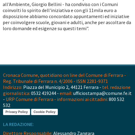
all'Ambiente, Giorgio Bellini - ha condiviso con i Comuni
coinvolti lo spirito dell'iniziativa e con gli 11mila euro a
disposizione abbiamo concordato appuntamenti ed iniziative
per coinvolgere scuole, giovani e adulti, anche per ascoltare da
loro domande ed esigenze su questi temi".
Cronaca Comune, quotidiano on line del Comune di Ferrara -
Reg. Tribunale di Ferrara n. 4/2006 - ISSN 2281-9371
Indirizzo:
Piazza del Municipio 2, 44121 Ferrara -
tel. redazione
giornalistica:
0532 419244 -
email:
ufficiostampa@comune.fe.it
-
URP Comune di Ferrara - informazioni ai cittadini:
800 532
532
Privacy Policy
Cookie Policy
LA REDAZIONE:
Direttore Responsabile:
Alessandro Zangara