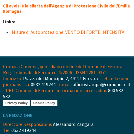
Gli avvisi e le allerta dell'Agenzia di Protezione Civile dell'Emilia
Romagna
Links:
Misure di Autoprotezione: VENTO DI FORTE INTENSITA'
Cronaca Comune, quotidiano on line del Comune di Ferrara -
Reg. Tribunale di Ferrara n. 4/2006 - ISSN 2281-9371
Indirizzo:
Piazza del Municipio 2, 44121 Ferrara -
tel. redazione
giornalistica:
0532 419244 -
email:
ufficiostampa@comune.fe.it
-
URP Comune di Ferrara - informazioni ai cittadini:
800 532
532
Privacy Policy
Cookie Policy
LA REDAZIONE:
Direttore Responsabile:
Alessandro Zangara
Tel:
0532 419244