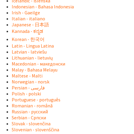
Icelandic - íslenska
Indonesian - Bahasa Indonesia
Irish - Gaeilge
Italian - italiano
Japanese - 日本語
Kannada - ಕನ್ನಡ
Korean - 한국어
Latin - Lingua Latina
Latvian - latviešu
Lithuanian - lietuvių
Macedonian - македонски
Malay - Bahasa Melayu
Maltese - Malti
Norwegian - norsk
Polish - polski
Portuguese - português
Romanian - română
Russian - русский
Serbian - Српски
Slovak - slovenčina
Slovenian - slovenščina