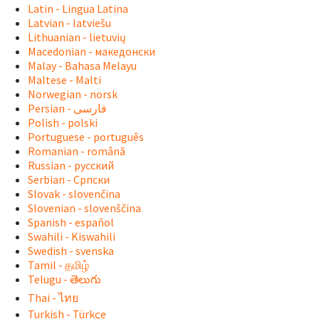
Latin - Lingua Latina
Latvian - latviešu
Lithuanian - lietuvių
Macedonian - македонски
Malay - Bahasa Melayu
Maltese - Malti
Norwegian - norsk
Polish - polski
Portuguese - português
Romanian - română
Russian - русский
Serbian - Српски
Slovak - slovenčina
Slovenian - slovenščina
Spanish - español
Swahili - Kiswahili
Swedish - svenska
Tamil - தமிழ்
Telugu - తెలుగు
Thai - ไทย
Turkish - Türkçe