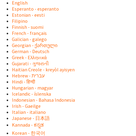
English
Esperanto - esperanto
Estonian - eesti
Filipino
Finnish - suomi
French - français
Galician - galego
Georgian - ქართული
German - Deutsch
Greek - Ελληνικά
Gujarati - ગુજરાતી
Haitian Creole - kreyòl ayisyen
Hindi - हिन्दी
Hungarian - magyar
Icelandic - íslenska
Indonesian - Bahasa Indonesia
Irish - Gaeilge
Italian - italiano
Japanese - 日本語
Kannada - ಕನ್ನಡ
Korean - 한국어