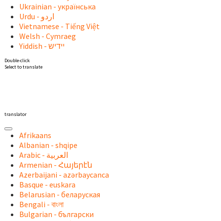
Ukrainian - українська
Vietnamese - Tiếng Việt
Welsh - Cymraeg
Yiddish - יידיש
Double-click
Select to translate
translator
Afrikaans
Albanian - shqipe
Armenian - Հայերէն
Azerbaijani - azərbaycanca
Basque - euskara
Belarusian - беларуская
Bengali - বাংলা
Bulgarian - български