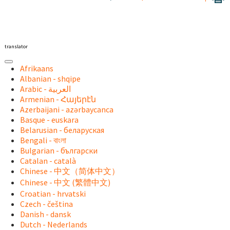
translator
Afrikaans
Albanian - shqipe
Armenian - Հայերէն
Azerbaijani - azərbaycanca
Basque - euskara
Belarusian - беларуская
Bengali - বাংলা
Bulgarian - български
Catalan - català
Chinese - 中文（简体中文）
Chinese - 中文 (繁體中文)
Croatian - hrvatski
Czech - čeština
Danish - dansk
Dutch - Nederlands