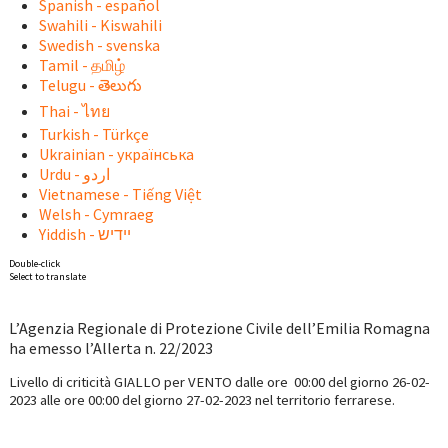
Spanish - español
Swahili - Kiswahili
Swedish - svenska
Tamil - தமிழ்
Telugu - తెలుగు
Thai - ไทย
Turkish - Türkçe
Ukrainian - українська
Vietnamese - Tiếng Việt
Welsh - Cymraeg
Yiddish - יידיש
Double-click
Select to translate
L’Agenzia Regionale di Protezione Civile dell’Emilia Romagna
ha emesso l’Allerta n. 22/2023
Livello di criticità GIALLO per VENTO
dalle ore 00:00 del giorno 26-02-
2023 alle ore 00:00
del giorno 27
-02-2023
nel territorio ferrarese.