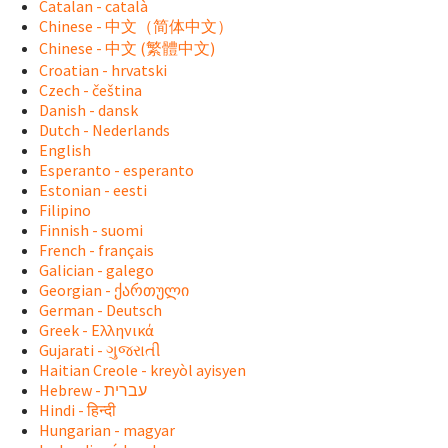
Catalan - català
Chinese - 中文（简体中文）
Chinese - 中文 (繁體中文)
Croatian - hrvatski
Czech - čeština
Danish - dansk
Dutch - Nederlands
English
Esperanto - esperanto
Estonian - eesti
Filipino
Finnish - suomi
French - français
Galician - galego
Georgian - ქართული
German - Deutsch
Greek - Ελληνικά
Gujarati - ગુજરાતી
Haitian Creole - kreyòl ayisyen
Hindi - हिन्दी
Hungarian - magyar