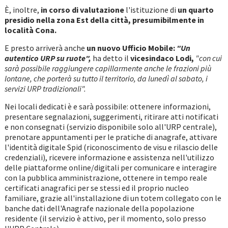
È, inoltre,
in corso di valutazione
l'istituzione di
un quarto
presidio nella zona Est della città, presumibilmente in
località Cona.
E presto arriverà anche
un nuovo Ufficio Mobile:
"Un
autentico URP su ruote",
ha detto il
vicesindaco Lodi,
"con cui
sarà possibile raggiungere capillarmente anche le frazioni più
lontane, che porterà su tutto il territorio, da lunedì al sabato, i
servizi URP tradizionali".
Nei locali dedicati è e sarà possibile: ottenere informazioni,
presentare segnalazioni, suggerimenti, ritirare atti notificati
e non consegnati (servizio disponibile solo all'URP centrale),
prenotare appuntamenti per le pratiche di anagrafe, attivare
l'identità digitale Spid (riconoscimento de visu e rilascio delle
credenziali), ricevere informazione e assistenza nell'utilizzo
delle piattaforme online/digitali per comunicare e interagire
con la pubblica amministrazione, ottenere in tempo reale
certificati anagrafici per se stessi ed il proprio nucleo
familiare, grazie all'installazione di un totem collegato con le
banche dati dell'Anagrafe nazionale della popolazione
residente (il servizio è attivo, per il momento, solo presso