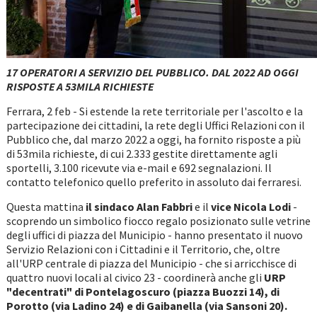
17 OPERATORI A SERVIZIO DEL PUBBLICO.
DAL 2022 AD OGGI
RISPOSTE A 53MILA RICHIESTE
Ferrara, 2 feb - Si estende la rete territoriale per l'ascolto e la
partecipazione dei cittadini, la rete degli Uffici Relazioni con il
Pubblico che, dal marzo 2022 a oggi, ha fornito risposte a più
di 53mila richieste, di cui 2.333 gestite direttamente agli
sportelli, 3.100 ricevute via e-mail e 692 segnalazioni. Il
contatto telefonico quello preferito in assoluto dai ferraresi.
Questa mattina
il sindaco Alan Fabbri
e il
vice Nicola Lodi
-
scoprendo un simbolico fiocco regalo posizionato sulle vetrine
degli uffici di piazza del Municipio - hanno presentato il nuovo
Servizio Relazioni con i Cittadini e il Territorio, che, oltre
all'URP centrale di piazza del Municipio - che si arricchisce di
quattro nuovi locali al civico 23 - coordinerà anche gli
URP
"decentrati" di Pontelagoscuro (piazza Buozzi 14), di
Porotto (via Ladino 24) e di Gaibanella (via Sansoni 20).