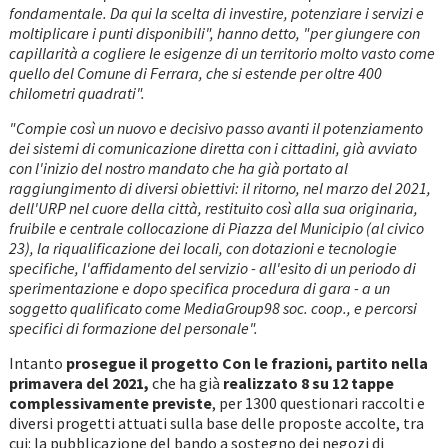
fondamentale. Da qui la scelta di investire, potenziare i servizi e
moltiplicare i punti disponibili", hanno detto, "per giungere con
capillarità a cogliere le esigenze di un territorio molto vasto come
quello del Comune di Ferrara, che si estende per oltre 400
chilometri quadrati".
"Compie così un nuovo e decisivo passo avanti il potenziamento
dei sistemi di comunicazione diretta con i cittadini, già avviato
con l'inizio del nostro mandato che ha già portato al
raggiungimento di diversi obiettivi: il ritorno, nel marzo del 2021,
dell'URP nel cuore della città, restituito così alla sua originaria,
fruibile e centrale collocazione di Piazza del Municipio (al civico
23), la riqualificazione dei locali, con dotazioni e tecnologie
specifiche, l'affidamento del servizio - all'esito di un periodo di
sperimentazione e dopo specifica procedura di gara - a un
soggetto qualificato come MediaGroup98 soc. coop., e percorsi
specifici di formazione del personale".
Intanto
prosegue il progetto Con le frazioni, partito nella
primavera del 2021,
che ha già
realizzato 8 su 12 tappe
complessivamente previste
, per 1300 questionari raccolti e
diversi progetti attuati sulla base delle proposte accolte, tra
cui: la pubblicazione del bando a sostegno dei negozi di