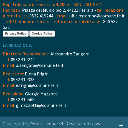
Reg. Tribunale di Ferrara n. 4/2006 - ISSN 2281-9371
Indirizzo:
Piazza del Municipio 2, 44121 Ferrara -
tel. redazione
giornalistica:
0532 419244 -
email:
ufficiostampa@comune.fe.it
-
URP Comune di Ferrara - informazioni ai cittadini:
800 532
532
Privacy Policy
Cookie Policy
LA REDAZIONE:
Direttore Responsabile:
Alessandro Zangara
Tel:
0532 419244
Email:
a.zangara@comune.fe.it
Redattore:
Elena Frighi
Tel:
0532 419338
Email:
e.frighi@comune.fe.it
Redazione:
Giorgia Mazzotti
Tel:
0532 419568
Email:
g.mazzotti@comune.fe.it
Developed by
Plastic Jumper srl
-
Accesso redazione