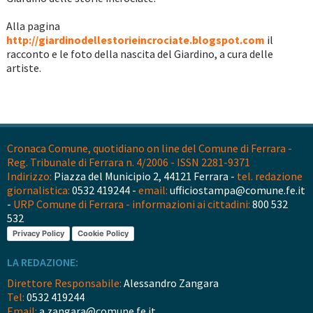
Alla pagina
http://giardinodellestorieincrociate.blogspot.com
il
racconto e le foto della nascita del Giardino, a cura delle
artiste.
Cronaca Comune, quotidiano on line del Comune di Ferrara -
Reg. Tribunale di Ferrara n. 4/2006 - ISSN 2281-9371
Indirizzo:
Piazza del Municipio 2, 44121 Ferrara -
tel. redazione
giornalistica:
0532 419244 -
email:
ufficiostampa@comune.fe.it
-
URP Comune di Ferrara - informazioni ai cittadini:
800 532
532
Privacy Policy
Cookie Policy
LA REDAZIONE:
Direttore Responsabile:
Alessandro Zangara
Tel:
0532 419244
Email:
a.zangara@comune.fe.it