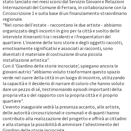
stato lanciato nei mesi scorsi dal Servizio Giovani e Relazioni
Internazionali del Comune di Ferrara, in collaborazione con la
Circoscrizione 1 e sulla base di un finanziamento straordinario
regionale.
"Nel corso dell'estate - raccontano le due artiste - abbiamo
organizzato degli incontri in giro per la città e svolto delle
interviste itineranti tra i residenti e i frequentatori del
quartiere. L'insieme delle loro storie e degli oggetti raccolti,
emotivamente significativi e associati ai racconti, sono
diventati il materiale di costruzione di una piccola
installazione artistica".
Con il 'Giardino delle storie incrociate', spiegano ancora le
giovani autrici "abbiamo voluto trasformare questo spazio
verde nel cuore della città in un luogo di incontro, utilizzando
la capacità e il desiderio di narrare di coloro che hanno voluto
dare un pezzo di sé, testimoniando episodi importanti della
propria vita o del rapporto con la propria città e il proprio
quartiere".
L'evento inaugurale vedrà la presenza accanto, alle artiste,
delle autorità circoscrizionali e comunali e di quanti hanno
contributo alla realizzazione del progetto e offrirà ai cittadini
e alla stampa la possibilità di ammirare l'allestimento del
Giardino delle storie incrociate.