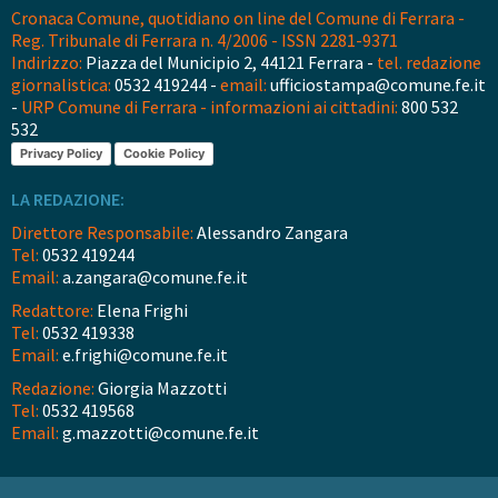
Cronaca Comune, quotidiano on line del Comune di Ferrara -
Reg. Tribunale di Ferrara n. 4/2006 - ISSN 2281-9371
Indirizzo:
Piazza del Municipio 2, 44121 Ferrara -
tel. redazione
giornalistica:
0532 419244 -
email:
ufficiostampa@comune.fe.it
-
URP Comune di Ferrara - informazioni ai cittadini:
800 532
532
Privacy Policy
Cookie Policy
LA REDAZIONE:
Direttore Responsabile:
Alessandro Zangara
Tel:
0532 419244
Email:
a.zangara@comune.fe.it
Redattore:
Elena Frighi
Tel:
0532 419338
Email:
e.frighi@comune.fe.it
Redazione:
Giorgia Mazzotti
Tel:
0532 419568
Email:
g.mazzotti@comune.fe.it