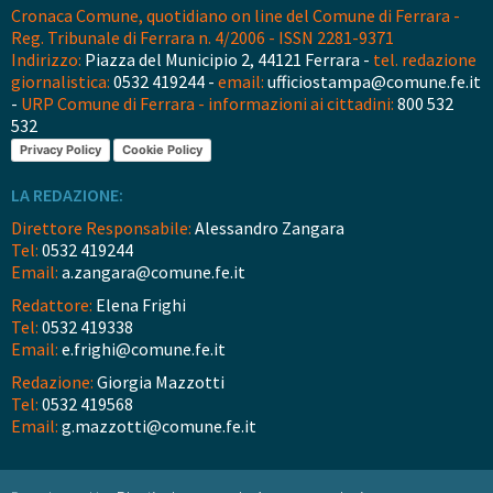
Cronaca Comune, quotidiano on line del Comune di Ferrara -
Reg. Tribunale di Ferrara n. 4/2006 - ISSN 2281-9371
Indirizzo:
Piazza del Municipio 2, 44121 Ferrara -
tel. redazione
giornalistica:
0532 419244 -
email:
ufficiostampa@comune.fe.it
-
URP Comune di Ferrara - informazioni ai cittadini:
800 532
532
Privacy Policy
Cookie Policy
LA REDAZIONE:
Direttore Responsabile:
Alessandro Zangara
Tel:
0532 419244
Email:
a.zangara@comune.fe.it
Redattore:
Elena Frighi
Tel:
0532 419338
Email:
e.frighi@comune.fe.it
Redazione:
Giorgia Mazzotti
Tel:
0532 419568
Email:
g.mazzotti@comune.fe.it