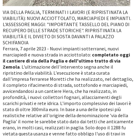
VIA DELLA PAGLIA, TERMINATI I LAVORI (E RIPRISTINATA LA
VIABILITÀ): NUOVI ACCIOTTOLATO, MARCIAPIEDI E IMPIANTI.
L'ASSESSORE MAGGI: "IMPORTANTE TASSELLO DEL PIANO DI
RECUPERO DELLE STRADE STORICHE". RIPRISTINATA LA
VIABILITÀ E IL DIVIETO DI SOSTA DAVANTI A PALAZZO
SCHIFANOIA
Ferrara, 7 aprile 2023 - Nuovi impianti sotterranei, nuovi
marciapiedi e nuova strada in acciottolato:
completato oggi
il cantiere di via della Paglia e dell'ultimo tratto di via
Zemola
. L'ultimazione dell'intervento segna anche il
ripristino della viabilità. L'esecuzione è stata curata
dall'impresa ferrarese Moretti che ha realizzato, nel dettaglio,
il completo rifacimento di strada, sottofondo e marciapiedi,
avvicendandosi a un cantiere Hera, che ha realizzato, in
profondità, i nuovi: collettori fognari, allacciamenti degli
scarichi privati e rete idrica. L'importo complessivo dei lavori è
stato di oltre 300mila euro. In base a una delle ipotesi più
realistiche relative all'origine della denominazione 'via della
Paglia' il nome le sarebbe stato dato dai tetti che anticamente
erano, in molti casi, realizzati in paglia. Solo dopo il 1288 fu
vietata questa usanza e venne fatto obbligo l'uso di travi in