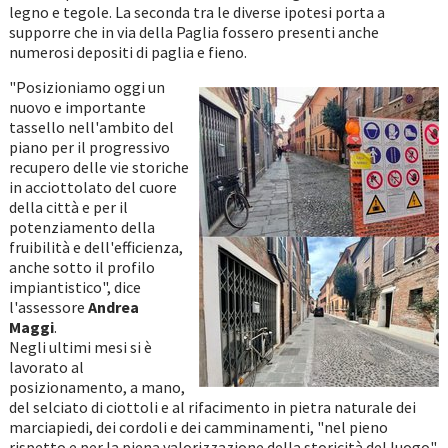
legno e tegole. La seconda tra le diverse ipotesi porta a
supporre che in via della Paglia fossero presenti anche
numerosi depositi di paglia e fieno.
"Posizioniamo oggi un
nuovo e importante
tassello nell'ambito del
piano per il progressivo
recupero delle vie storiche
in acciottolato del cuore
della città e per il
potenziamento della
fruibilità e dell'efficienza,
anche sotto il profilo
impiantistico", dice
l'assessore
Andrea
Maggi
.
Negli ultimi mesi si è
lavorato al
posizionamento, a mano,
del selciato di ciottoli e al rifacimento in pietra naturale dei
marciapiedi, dei cordoli e dei camminamenti, "nel pieno
rispetto e per la piena valorizzazione della storicità del luogo",