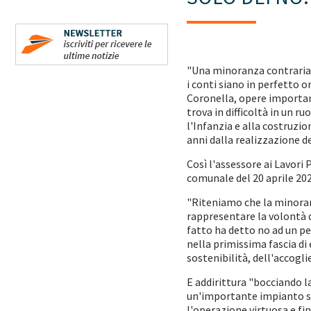
"Una minoranza contraria a
i conti siano in perfetto 
Coronella, opere important
trova in difficoltà in un 
l'Infanzia e alla costruzi
anni dalla realizzazione d
Così l'assessore ai Lavori 
comunale del 20 aprile 202
"Riteniamo che la minoranz
rappresentare la volontà de
fatto ha detto no ad un pe
nella primissima fascia di 
sostenibilità, dell'accogli
E addirittura "bocciando l
un'importante impianto spo
l'operazione virtuosa e fi