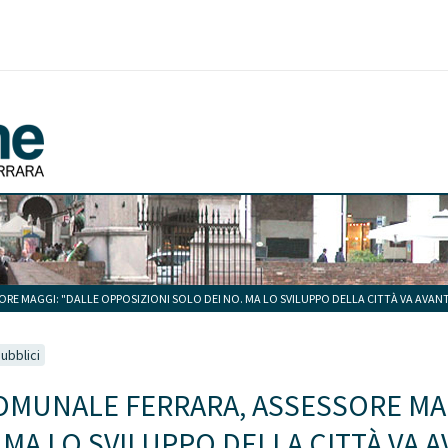
RE MAGGI: "DALLE OPPOSIZIONI SOLO DEI NO. MA LO SVILUPPO DELLA CITTÀ VA AVANT
ubblici
OMUNALE FERRARA, ASSESSORE MAG
 MA LO SVILUPPO DELLA CITTÀ VA A