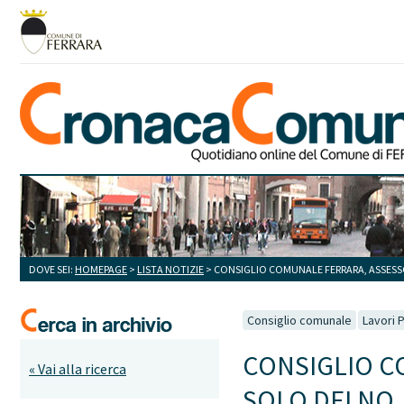
DOVE SEI:
HOMEPAGE
>
LISTA NOTIZIE
> CONSIGLIO COMUNALE FERRARA, ASSESSO
Consiglio comunale
Lavori P
CONSIGLIO C
« Vai alla ricerca
SOLO DEI NO.