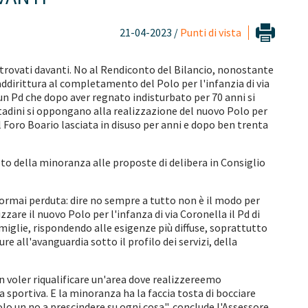
21-04-2023 /
Punti di vista
 trovati davanti. No al Rendiconto del Bilancio, nonostante
addirittura al completamento del Polo per l'infanzia di via
n Pd che dopo aver regnato indisturbato per 70 anni si
ittadini si oppongano alla realizzazione del nuovo Polo per
l Foro Boario lasciata in disuso per anni e dopo ben trenta
sto della minoranza alle proposte di delibera in Consiglio
ormai perduta: dire no sempre a tutto non è il modo per
zare il nuovo Polo per l'infanza di via Coronella il Pd di
miglie, rispondendo alle esigenze più diffuse, soprattutto
re all'avanguardia sotto il profilo dei servizi, della
n voler riqualificare un'area dove realizzereemo
 sportiva. E la minoranza ha la faccia tosta di bocciare
o un no a prescindere su ogni cosa", conclude l'Assessore.