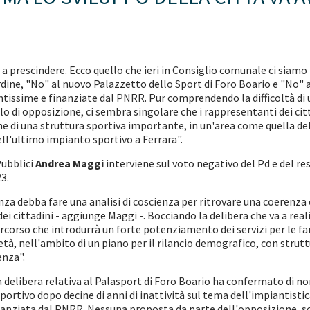
 prescindere. Ecco quello che ieri in Consiglio comunale ci siamo
ordine, "No" al nuovo Palazzetto dello Sport di Foro Boario e "No" 
issime e finanziate dal PNRR. Pur comprendendo la difficoltà di u
ruolo di opposizione, ci sembra singolare che i rappresentanti dei c
one di una struttura sportiva importante, in un'area come quella de
ell'ultimo impianto sportivo a Ferrara".
Pubblici
Andrea Maggi
interviene sul voto negativo del Pd e del re
3.
a debba fare una analisi di coscienza per ritrovare una coerenza 
i cittadini - aggiunge Maggi -. Bocciando la delibera che va a realiz
rcorso che introdurrà un forte potenziamento dei servizi per le fa
età, nell'ambito di un piano per il rilancio demografico, con struttu
enza".
a delibera relativa al Palasport di Foro Boario ha confermato di no
rtivo dopo decine di anni di inattività sul tema dell'impiantistica
nanziata dal PNRR. Nessuna proposta da parte dell'opposizione, sol