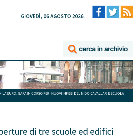
GIOVEDÌ, 06 AGOSTO 2026.
ILA EURO. GARA IN CORSO PER I NUOVI INFISSI DEL NIDO CAVALLARI E SCUOLA
perture di tre scuole ed edifici