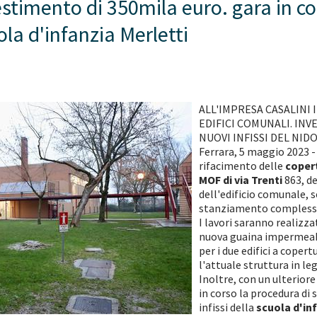
stimento di 350mila euro. gara in cors
ola d'infanzia Merletti
ALL'IMPRESA CASALINI
EDIFICI COMUNALI. INV
NUOVI INFISSI DEL NID
Ferrara, 5 maggio 2023 - 
rifacimento delle
coper
MOF di via Trenti
863, d
dell'edificio comunale, s
stanziamento complessiv
I lavori saranno realizzat
nuova guaina impermeabi
per i due edifici a coper
l'attuale struttura in l
Inoltre, con un ulterior
in corso la procedura di 
infissi della
scuola d'inf