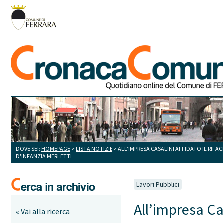
DOVE SEI:
HOMEPAGE
>
LISTA NOTIZIE
> ALL’IMPRESA CASALINI AFFIDATO IL RIFA
D'INFANZIA MERLETTI
Lavori Pubblici
All’impresa Cas
« Vai alla ricerca