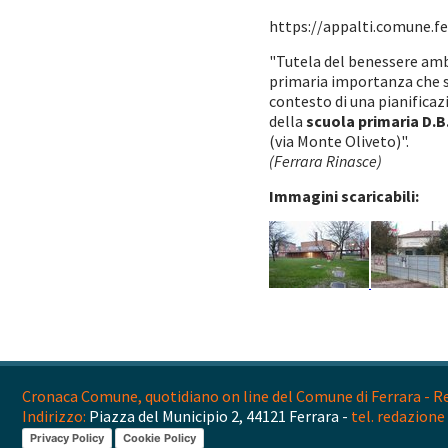
https://appalti.comune.fe.i
"Tutela del benessere ambi
primaria importanza che s
contesto di una pianificaz
della
scuola primaria D.B
(via Monte Oliveto)".
(Ferrara Rinasce)
Immagini scaricabili:
Cronaca Comune, quotidiano on line del Comune di Ferrara - Reg
Indirizzo:
Piazza del Municipio 2, 44121 Ferrara -
tel. redazione 
Privacy Policy
Cookie Policy