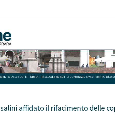
CIMENTO DELLE COPERTURE DI TRE SCUOLE ED EDIFICI COMUNALI. INVESTIMENTO DI 350M
alini affidato il rifacimento delle co