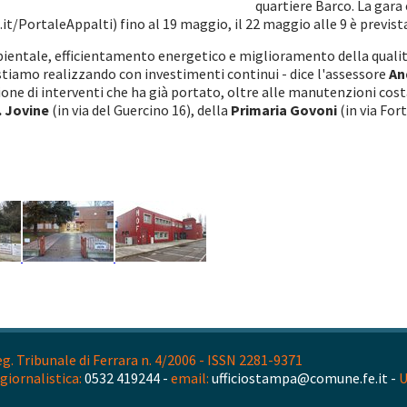
quartiere Barco. La gara
t/PortaleAppalti) fino al 19 maggio, il 22 maggio alle 9 è prevista
entale, efficientamento energetico e miglioramento della qualità 
tiamo realizzando con investimenti continui - dice l'assessore
An
ione di interventi che ha già portato, oltre alle manutenzioni cos
. Jovine
(in via del Guercino 16), della
Primaria Govoni
(in via For
. Tribunale di Ferrara n. 4/2006 - ISSN 2281-9371
giornalistica:
0532 419244 -
email:
ufficiostampa@comune.fe.it -
U