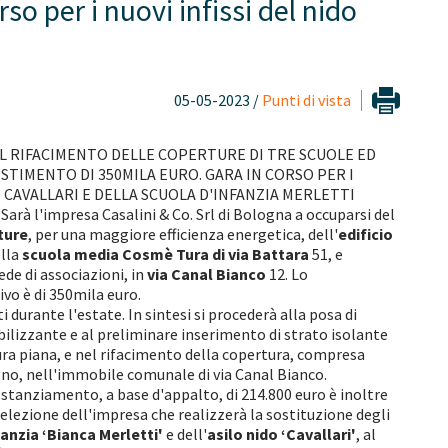
o per i nuovi infissi del nido
05-05-2023 /
Punti di vista
 IL RIFACIMENTO DELLE COPERTURE DI TRE SCUOLE ED
ESTIMENTO DI 350MILA EURO. GARA IN CORSO PER I
O CAVALLARI E DELLA SCUOLA D'INFANZIA MERLETTI
Sarà l'impresa Casalini & Co. Srl di Bologna a occuparsi del
ture
, per una maggiore efficienza energetica, dell'
edificio
ella
scuola media Cosmè Tura di via Battara
51, e
ede di associazioni, in
via Canal Bianco
12. Lo
o è di 350mila euro.
i durante l'estate. In sintesi si procederà alla posa di
lizzante e al preliminare inserimento di strato isolante
tura piana, e nel rifacimento della copertura, compresa
egno, nell'immobile comunale di via Canal Bianco.
e stanziamento, a base d'appalto, di 214.800 euro è inoltre
selezione dell'impresa che realizzerà la sostituzione degli
anzia ‘Bianca Merletti'
e dell'
asilo nido ‘Cavallari'
, al