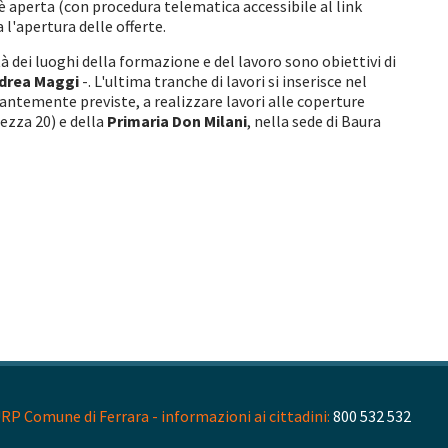
 è aperta (con procedura telematica accessibile al link
 l'apertura delle offerte.
dei luoghi della formazione e del lavoro sono obiettivi di
drea Maggi
-. L'ultima tranche di lavori si inserisce nel
tantemente previste, a realizzare lavori alle coperture
tezza 20) e della
Primaria Don Milani
, nella sede di Baura
RP Comune di Ferrara - informazioni ai cittadini:
800 532 532