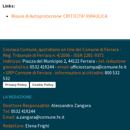
Links:
Misure di Autoprotezione: CRITICITA' IDRAULICA
Cronaca Comune, quotidiano on line del Comune di Ferrara -
Reg. Tribunale di Ferrara n. 4/2006 - ISSN 2281-9371
Indirizzo:
Piazza del Municipio 2, 44121 Ferrara -
tel. redazione
giornalistica:
0532 419244 -
email:
ufficiostampa@comune.fe.it
-
URP Comune di Ferrara - informazioni ai cittadini:
800 532
532
Privacy Policy
Cookie Policy
LA REDAZIONE:
Direttore Responsabile:
Alessandro Zangara
Tel:
0532 419244
Email:
a.zangara@comune.fe.it
Redattore:
Elena Frighi