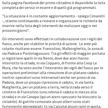
Sulla pagina Facebook del primo cittadino è disponibile la lista
completa dei servizi in essere e di quelli già programmati.
"La situazione è in costante aggiornamento - spiega Cimarelli
-, stiamo continuando a ricevere e organizzare le richieste da
inserire nella lista degli interventi da realizzare oggi e nei
prossimi giorni".
Gli interventi sono effettuati in collaborazione con i vigili del
fuoco, anche per stabilire le priorità di azione. Le aree più
colpite risultano essere: Francolino, Malborghetto, la zona di
via Padova e Pontelagoscuro. Tra gli effetti di maggior portata
si registrano quelli in via Nenni, dove due aceri hanno
interrotto la strada, in via Copparo, di fronte alla Coop Le
Mura, che ha visto anche l'intervento dei vigili del fuoco per le
operazioni preliminari alla rimozione di un platano caduto.
Inoltre: operatori sono intervenuti anche nei pressi di via
Padova, dove un pioppo cipressino è caduto, in via Santa
Margherita, per un platano a terra, nella strada verso il
cimitero di Francolino (una robinia è caduta in mezzo alla
strada) e in via Canapa (qui un acero spezzato ha bloccato la
ciclabile). Al gattile comunale alcuni alberi sono stati
fortemente danneggiati. In via Calzolai alcuni rami in quota,