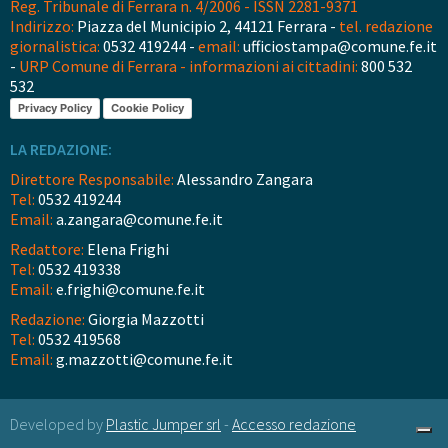
Reg. Tribunale di Ferrara n. 4/2006 - ISSN 2281-9371
Indirizzo:
Piazza del Municipio 2, 44121 Ferrara -
tel. redazione
giornalistica:
0532 419244 -
email:
ufficiostampa@comune.fe.it
-
URP Comune di Ferrara - informazioni ai cittadini:
800 532
532
Privacy Policy
Cookie Policy
LA REDAZIONE:
Direttore Responsabile:
Alessandro Zangara
Tel:
0532 419244
Email:
a.zangara@comune.fe.it
Redattore:
Elena Frighi
Tel:
0532 419338
Email:
e.frighi@comune.fe.it
Redazione:
Giorgia Mazzotti
Tel:
0532 419568
Email:
g.mazzotti@comune.fe.it
Developed by
Plastic Jumper srl
-
Accesso redazione