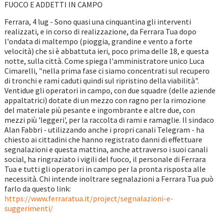
FUOCO E ADDETTI IN CAMPO
Ferrara, 4 lug - Sono quasi una cinquantina gli interventi
realizzati, e in corso di realizzazione, da Ferrara Tua dopo
l'ondata di maltempo (pioggia, grandine e vento a forte
velocità) che si è abbattuta ieri, poco prima delle 18, e questa
notte, sulla città. Come spiega l'amministratore unico Luca
Cimarelli, "nella prima fase ci siamo concentrati sul recupero
di tronchi e rami caduti quindi sul ripristino della viabilità".
Ventidue gli operatori in campo, con due squadre (delle aziende
appaltatrici) dotate di un mezzo con ragno per la rimozione
del materiale più pesante e ingombrante e altre due, con
mezzi più 'leggeri', per la raccolta di rami e ramaglie. Il sindaco
Alan Fabbri - utilizzando anche i propri canali Telegram - ha
chiesto ai cittadini che hanno registrato danni di effettuare
segnalazioni e questa mattina, anche attraverso i suoi canali
social, ha ringraziato i vigili del fuoco, il personale di Ferrara
Tua e tutti gli operatori in campo per la pronta risposta alle
necessità. Chi intende inoltrare segnalazioni a Ferrara Tua può
farlo da questo link:
https://www.ferraratua.it/project/segnalazioni-e-
suggerimenti/