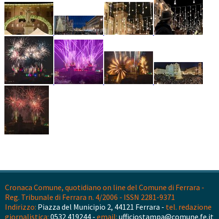
Cronaca Comune, quotidiano on line del Comune di Ferrara -
Reg. Tribunale di Ferrara n. 4/2006 - ISSN 2281-9371
Indirizzo:
Piazza del Municipio 2, 44121 Ferrara -
tel. redazione
giornalistica:
0532 419244 -
email:
ufficiostampa@comune.fe.it