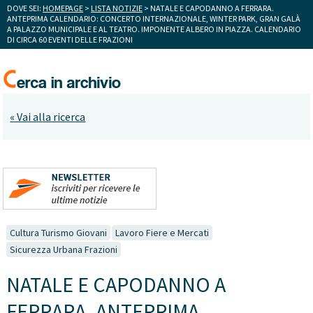
DOVE SEI:
HOMEPAGE
>
LISTA NOTIZIE
> NATALE E CAPODANNO A FERRARA.
ANTEPRIMA CALENDARIO: CONCERTO INTERNAZIONALE, WINTER PARK, GRAN GALÀ
A PALAZZO MUNICIPALE E AL TEATRO. IMPONENTE ALBERO IN PIAZZA. CALENDARIO
DI CIRCA 60 EVENTI DELLE FRAZIONI
« Vai alla ricerca
Cultura Turismo Giovani
Lavoro Fiere e Mercati
Sicurezza Urbana Frazioni
NATALE E CAPODANNO A
FERRARA. ANTEPRIMA