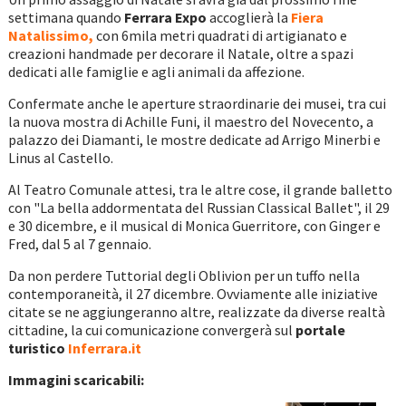
settimana quando
Ferrara Expo
accoglierà la
Fiera
Natalissimo,
con 6mila metri quadrati di artigianato e
creazioni handmade per decorare il Natale, oltre a spazi
dedicati alle famiglie e agli animali da affezione.
Confermate anche le aperture straordinarie dei musei, tra cui
la nuova mostra di Achille Funi, il maestro del Novecento, a
palazzo dei Diamanti, le mostre dedicate ad Arrigo Minerbi e
Linus al Castello.
Al Teatro Comunale attesi, tra le altre cose, il grande balletto
con "La bella addormentata del Russian Classical Ballet", il 29
e 30 dicembre, e il musical di Monica Guerritore, con Ginger e
Fred, dal 5 al 7 gennaio.
Da non perdere Tuttorial degli Oblivion per un tuffo nella
contemporaneità, il 27 dicembre. Ovviamente alle iniziative
citate se ne aggiungeranno altre, realizzate da diverse realtà
cittadine, la cui comunicazione convergerà sul
portale
turistico
Inferrara.it
Immagini scaricabili: