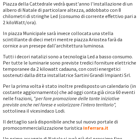
Piazza della Cattedrale vedrà quest'anno l'installazione di un
albero di Natale di particolare altezza, addobbato con 8
chilometri di stringhe Led (consumo di corrente effettivo pari a
2 kiloWatt/ora).
In piazza Municipale sarà invece collocata una stella
scintillante di dieci metri mentre piazza Ariostea farà da
cornice a un presepe dall'architettura luminosa.
Tutti i decori natalizi sono a tecnologia Led a basso consumo.
Per tutte le luminarie sono previste tredici forniture elettriche
temporanee da 2 kilowatt cadauna, con costi energetici
sostenuti dalla ditta installatrice Sartini Grandi Impianti Srl.
Per la prima volta è stato inoltre predisposto un calendario (in
costante aggiornamento) che ad oggi conta già circa 60 eventi
nelle frazioni,
"per fare promozione delle tante iniziative
previste anche nel forese e valorizzare l'intero territorio",
sottolinea il vicesindaco Lodi.
Il dettaglio sarà disponibile anche sul nuovo portale di
promocommercializzazione turistica
Inferrara.it
Un primo assaggio di Natale si avrà già dal prossimo fine