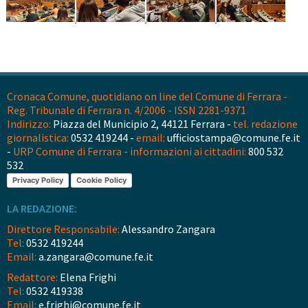
Cronaca Comune, quotidiano on line del Comune di Ferrara -
Reg. Tribunale di Ferrara n. 4/2006 - ISSN 2281-9371
Indirizzo:
Piazza del Municipio 2, 44121 Ferrara -
tel. redazione
giornalistica:
0532 419244 -
email:
ufficiostampa@comune.fe.it
-
URP Comune di Ferrara - informazioni ai cittadini:
800 532
532
Privacy Policy
Cookie Policy
LA REDAZIONE:
Direttore Responsabile:
Alessandro Zangara
Tel:
0532 419244
Email:
a.zangara@comune.fe.it
Redattore:
Elena Frighi
Tel:
0532 419338
Email:
e.frighi@comune.fe.it