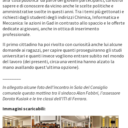
alla ‘cosa pubblica' da parte dei giovani partecipanti, curiosi di
sapere e di conoscere da vicino anche le scelte politiche e
amministrative svolte in questi anni. Tra i temi più gettonati e
richiesti dagli studenti degli indirizzi Chimica, Informatica e
Meccanica: le azioni in Gad in contrasto allo spaccio e le offerte
dedicate ai giovani, anche in ottica di inserimento
professionale.
Il primo cittadino ha poi rivolto con curiosità anche lui alcune
domande ai ragazzi, per capire quanti proseguiranno gli studi
universitari e quanti invece vogliono entrare subito nel mondo
del lavoro (dei presenti, circa una ventina hanno alzato la
mano avallando quest'ultima opzione).
________
In allegato alcune foto dell'incontro in Sala del Consiglio
comunale questa mattina tra il sindaco Alan Fabbri, l'assessore
Dorota Kusiak e le tre classi dell'ITI di Ferrara.
Immagini scaricabili: