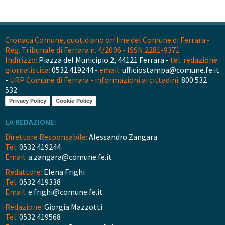
Cronaca Comune, quotidiano on line del Comune di Ferrara -
Reg. Tribunale di Ferrara n. 4/2006 - ISSN 2281-9371
Indirizzo:
Piazza del Municipio 2, 44121 Ferrara -
tel. redazione
giornalistica:
0532 419244 -
email:
ufficiostampa@comune.fe.it
-
URP Comune di Ferrara - informazioni ai cittadini:
800 532
532
Privacy Policy
Cookie Policy
LA REDAZIONE:
Direttore Responsabile:
Alessandro Zangara
Tel:
0532 419244
Email:
a.zangara@comune.fe.it
Redattore:
Elena Frighi
Tel:
0532 419338
Email:
e.frighi@comune.fe.it
Redazione:
Giorgia Mazzotti
Tel:
0532 419568