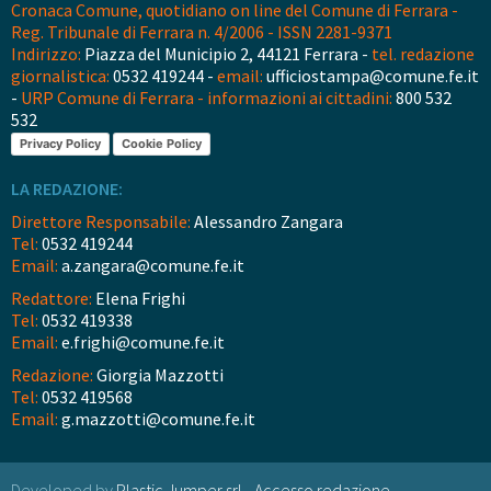
Cronaca Comune, quotidiano on line del Comune di Ferrara -
Reg. Tribunale di Ferrara n. 4/2006 - ISSN 2281-9371
Indirizzo:
Piazza del Municipio 2, 44121 Ferrara -
tel. redazione
giornalistica:
0532 419244 -
email:
ufficiostampa@comune.fe.it
-
URP Comune di Ferrara - informazioni ai cittadini:
800 532
532
Privacy Policy
Cookie Policy
LA REDAZIONE:
Direttore Responsabile:
Alessandro Zangara
Tel:
0532 419244
Email:
a.zangara@comune.fe.it
Redattore:
Elena Frighi
Tel:
0532 419338
Email:
e.frighi@comune.fe.it
Redazione:
Giorgia Mazzotti
Tel:
0532 419568
Email:
g.mazzotti@comune.fe.it
Developed by
Plastic Jumper srl
-
Accesso redazione