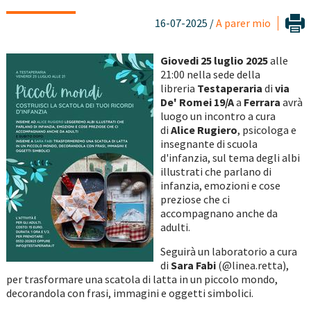
16-07-2025 /
A parer mio
Giovedi 25 luglio 2025
alle
21:00 nella sede della
libreria
Testaperaria
di
via
De' Romei 19/A
a
Ferrara
avrà
luogo un incontro a cura
di
Alice Rugiero
, psicologa e
insegnante di scuola
d'infanzia, sul tema degli albi
illustrati che parlano di
infanzia, emozioni e cose
preziose che ci
accompagnano anche da
adulti.
Seguirà un laboratorio a cura
di
Sara Fabi
(@linea.retta),
per trasformare una scatola di latta in un piccolo mondo,
decorandola con frasi, immagini e oggetti simbolici.