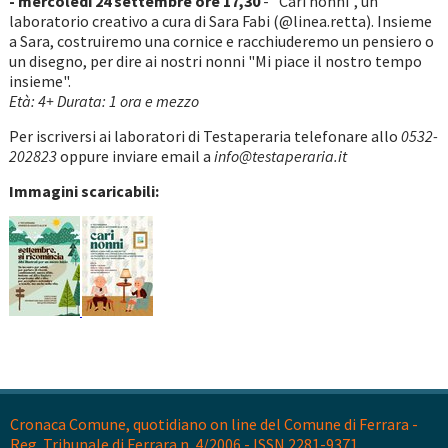
- mercoledì 24 settembre ore 17,30
- "Cari nonni", un
laboratorio creativo a cura di Sara Fabi (@linea.retta). Insieme
a Sara, costruiremo una cornice e racchiuderemo un pensiero o
un disegno, per dire ai nostri nonni "Mi piace il nostro tempo
insieme".
Età: 4+ Durata: 1 ora e mezzo
Per iscriversi ai laboratori di Testaperaria telefonare allo
0532-
202823
oppure inviare email a
info@testaperaria.it
Immagini scaricabili:
Cronaca Comune, quotidiano on line del Comune di Ferrara -
Reg. Tribunale di Ferrara n. 4/2006 - ISSN 2281-9371