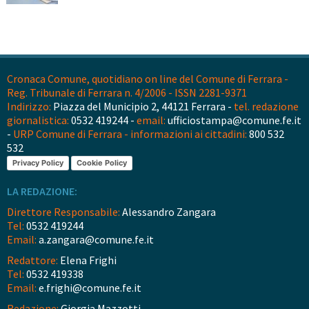
Cronaca Comune, quotidiano on line del Comune di Ferrara -
Reg. Tribunale di Ferrara n. 4/2006 - ISSN 2281-9371
Indirizzo:
Piazza del Municipio 2, 44121 Ferrara -
tel. redazione
giornalistica:
0532 419244 -
email:
ufficiostampa@comune.fe.it
-
URP Comune di Ferrara - informazioni ai cittadini:
800 532
532
Privacy Policy
Cookie Policy
LA REDAZIONE:
Direttore Responsabile:
Alessandro Zangara
Tel:
0532 419244
Email:
a.zangara@comune.fe.it
Redattore:
Elena Frighi
Tel:
0532 419338
Email:
e.frighi@comune.fe.it
Redazione:
Giorgia Mazzotti