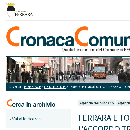
DOVE SEI:
HOMEPAGE
>
LISTA NOTIZIE
> FERRARA E TORUŃ UFFICIALIZZANO IL G
Agenda del Sindaco
Agenda
FERRARA E TO
« Vai alla ricerca
L'ACCORDO TR