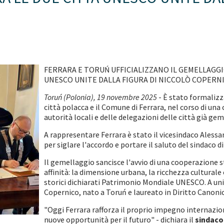
FERRARA E TORUŃ UFFICIALIZZANO IL GEMELLAGGI
UNESCO UNITE DALLA FIGURA DI NICCOLÒ COPERN
Toruń (Polonia), 19 novembre 2025
- È stato formalizz
città polacca e il Comune di Ferrara, nel corso di una 
autorità locali e delle delegazioni delle città già ge
A rappresentare Ferrara è stato il vicesindaco Alessa
per siglare l'accordo e portare il saluto del sindaco di
Il gemellaggio sancisce l'avvio di una cooperazione 
affinità: la dimensione urbana, la ricchezza culturale
storici dichiarati Patrimonio Mondiale UNESCO. A unirl
Copernico, nato a Toruń e laureato in Diritto Canonico
"Oggi Ferrara rafforza il proprio impegno internazion
nuove opportunità per il futuro" - dichiara il
sindaco 