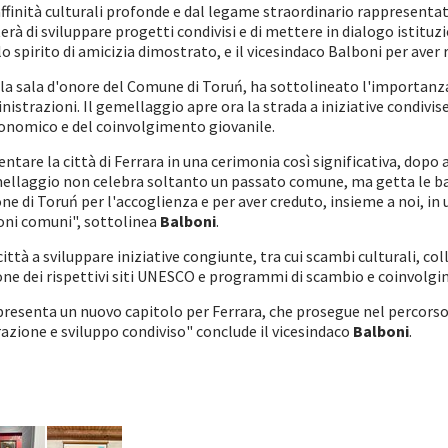
ffinità culturali profonde e dal legame straordinario rappresenta
rà di sviluppare progetti condivisi e di mettere in dialogo istituzi
r lo spirito di amicizia dimostrato, e il vicesindaco Balboni per av
la sala d'onore del Comune di Toruń, ha sottolineato l'importanza 
strazioni. Il gemellaggio apre ora la strada a iniziative condivise 
conomico e del coinvolgimento giovanile.
ntare la città di Ferrara in una cerimonia così significativa, dopo
llaggio non celebra soltanto un passato comune, ma getta le basi
e di Toruń per l'accoglienza e per aver creduto, insieme a noi, i
ioni comuni", sottolinea
Balboni
.
ttà a sviluppare iniziative congiunte, tra cui scambi culturali, col
one dei rispettivi siti UNESCO e programmi di scambio e coinvolgi
esenta un nuovo capitolo per Ferrara, che prosegue nel percorso 
azione e sviluppo condiviso" conclude il vicesindaco
Balboni
.