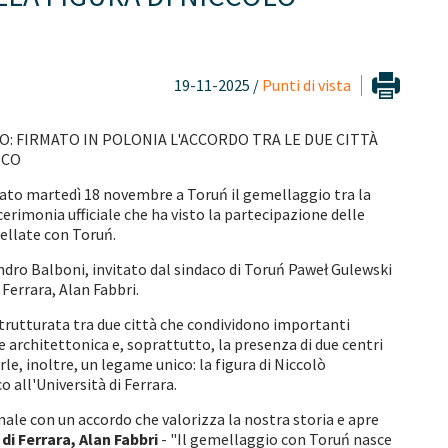
19-11-2025 /
Punti di vista
O: FIRMATO IN POLONIA L'ACCORDO TRA LE DUE CITTÀ
ICO
ato martedì 18 novembre a Toruń il gemellaggio tra la
cerimonia ufficiale che ha visto la partecipazione delle
mellate con Toruń.
ndro Balboni, invitato dal sindaco di Toruń Paweł Gulewski
 Ferrara, Alan Fabbri.
strutturata tra due città che condividono importanti
 e architettonica e, soprattutto, la presenza di due centri
e, inoltre, un legame unico: la figura di Niccolò
 all'Università di Ferrara.
ale con un accordo che valorizza la nostra storia e apre
di Ferrara, Alan Fabbri
- "Il gemellaggio con Toruń nasce