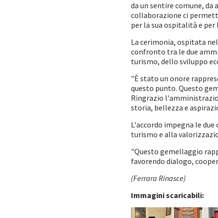
da un sentire comune, da a
collaborazione ci permette
per la sua ospitalità e pe
La cerimonia, ospitata nel
confronto tra le due ammini
turismo, dello sviluppo e
"È stato un onore rapprese
questo punto. Questo geme
Ringrazio l'amministrazion
storia, bellezza e aspiraz
L'accordo impegna le due ci
turismo e alla valorizzazi
"Questo gemellaggio rappr
favorendo dialogo, cooper
(Ferrara Rinasce)
Immagini scaricabili: