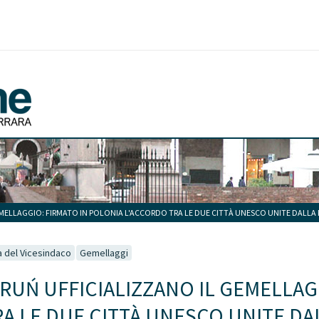
EMELLAGGIO: FIRMATO IN POLONIA L'ACCORDO TRA LE DUE CITTÀ UNESCO UNITE DALLA
 del Vicesindaco
Gemellaggi
RUŃ UFFICIALIZZANO IL GEMELLAG
A LE DUE CITTÀ UNESCO UNITE DA