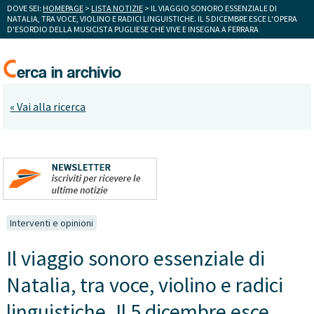
DOVE SEI:
HOMEPAGE
>
LISTA NOTIZIE
> IL VIAGGIO SONORO ESSENZIALE DI
NATALIA, TRA VOCE, VIOLINO E RADICI LINGUISTICHE. IL 5 DICEMBRE ESCE L'OPERA
D'ESORDIO DELLA MUSICISTA PUGLIESE CHE VIVE E INSEGNA A FERRARA
« Vai alla ricerca
Interventi e opinioni
Il viaggio sonoro essenziale di
Natalia, tra voce, violino e radici
linguistiche. Il 5 dicembre esce