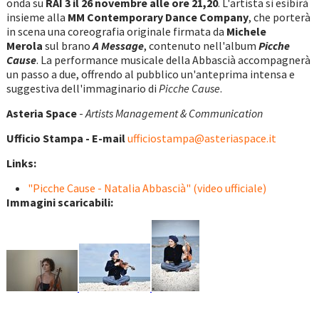
onda su
RAI 3 il 26 novembre alle ore 21,20
. L'artista si esibirà
insieme alla
MM Contemporary Dance Company
, che porterà
in scena una coreografia originale firmata da
Michele
Merola
sul brano
A Message
, contenuto nell'album
Picche
Cause
. La performance musicale della Abbascià accompagnerà
un passo a due, offrendo al pubblico un'anteprima intensa e
suggestiva dell'immaginario di
Picche Cause
.
Asteria Space
-
Artists Management & Communication
Ufficio Stampa - E-m
ail
ufficiostampa@asteriaspace.it
Links:
"Picche Cause - Natalia Abbascià" (video ufficiale)
Immagini scaricabili: