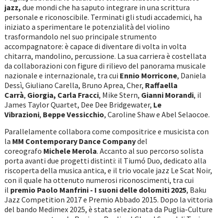
jazz,
due mondi che ha saputo integrare in una scrittura
personale e riconoscibile. Terminati gli studi accademici, ha
iniziato a sperimentare le potenzialità del violino
trasformandolo nel suo principale strumento
accompagnatore: è capace di diventare di volta in volta
chitarra, mandolino, percussione. La sua carriera è costellata
da collaborazioni con figure di rilievo del panorama musicale
nazionale e internazionale, tra cui
Ennio Morricone
, Daniela
Dessì, Giuliano Carella, Bruno Aprea, Cher,
Raffaella
Carrà
,
Giorgia, Carla Fracci
, Mike Stern,
Gianni Morandi
, il
James Taylor Quartet, Dee Dee Bridgewater,
Le
Vibrazioni
,
Beppe Vessicchio
, Caroline Shaw e Abel Selaocoe.
Parallelamente collabora come compositrice e musicista con
la
MM Contemporary Dance Company
del
coreografo
Michele Merola
. Accanto al suo percorso solista
porta avanti due progetti distinti: il Tiumó Duo, dedicato alla
riscoperta della musica antica, e il trio vocale jazz Le Scat Noir,
con il quale ha ottenuto numerosi riconoscimenti, tra cui
il
premio Paolo Manfrini - I suoni delle dolomiti 2025
, Baku
Jazz Competition 2017 e Premio Abbado 2015. Dopo la vittoria
del bando Medimex 2025, è stata selezionata da Puglia-Culture