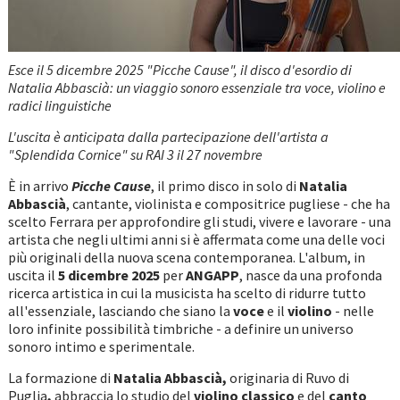
Esce il 5 dicembre 2025 "Picche Cause", il disco d'esordio di
Natalia Abbascià: un viaggio sonoro essenziale tra voce, violino e
radici linguistiche
L'uscita è anticipata dalla partecipazione dell'artista a
"Splendida Cornice" su RAI 3 il 27 novembre
È in arrivo
Picche Cause
, il primo disco in solo di
Natalia
Abbascià
, cantante, violinista e compositrice pugliese - che ha
scelto Ferrara per approfondire gli studi, vivere e lavorare - una
artista che negli ultimi anni si è affermata come una delle voci
più originali della nuova scena contemporanea. L'album, in
uscita il
5 dicembre 2025
per
ANGAPP
, nasce da una profonda
ricerca artistica in cui la musicista ha scelto di ridurre tutto
all'essenziale, lasciando che siano la
voce
e il
violino
- nelle
loro infinite possibilità timbriche - a definire un universo
sonoro intimo e sperimentale.
La formazione di
Natalia Abbascià,
originaria di Ruvo di
Puglia
,
abbraccia lo studio del
violino classico
e del
canto