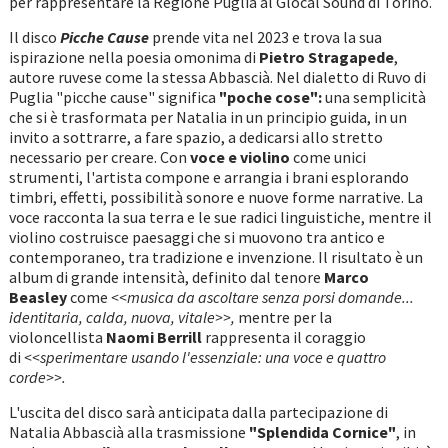
per rappresentare la Regione Puglia al Glocal Sound di Torino.
Il disco
Picche Cause
prende vita nel 2023 e trova la sua
ispirazione nella poesia omonima di
Pietro Stragapede
,
autore ruvese come la stessa Abbascià. Nel dialetto di Ruvo di
Puglia "picche cause" significa
"poche cose":
una semplicità
che si è trasformata per Natalia in un principio guida, in un
invito a sottrarre, a fare spazio, a dedicarsi allo stretto
necessario per creare. Con
voce e violino
come unici
strumenti, l'artista compone e arrangia i brani esplorando
timbri, effetti, possibilità sonore e nuove forme narrative. La
voce racconta la sua terra e le sue radici linguistiche, mentre il
violino costruisce paesaggi che si muovono tra antico e
contemporaneo, tra tradizione e invenzione. Il risultato è un
album di grande intensità, definito dal tenore
Marco
Beasley
come
<<musica da ascoltare senza porsi domande...
identitaria, calda, nuova, vitale>>,
mentre per la
violoncellista
Naomi Berrill
rappresenta il coraggio
di
<<sperimentare usando l'essenziale: una voce e quattro
corde>>.
L'uscita del disco sarà anticipata dalla partecipazione di
Natalia Abbascià alla trasmissione
"Splendida Cornice"
, in