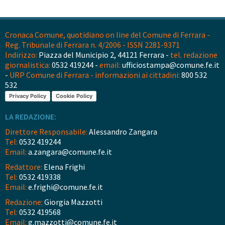
Cronaca Comune, quotidiano on line del Comune di Ferrara -
Reg. Tribunale di Ferrara n. 4/2006 - ISSN 2281-9371
Indirizzo:
Piazza del Municipio 2, 44121 Ferrara -
tel. redazione
giornalistica:
0532 419244 -
email:
ufficiostampa@comune.fe.it
-
URP Comune di Ferrara - informazioni ai cittadini:
800 532
532
Privacy Policy
Cookie Policy
LA REDAZIONE:
Direttore Responsabile:
Alessandro Zangara
Tel:
0532 419244
Email:
a.zangara@comune.fe.it
Redattore:
Elena Frighi
Tel:
0532 419338
Email:
e.frighi@comune.fe.it
Redazione:
Giorgia Mazzotti
Tel:
0532 419568
Email:
g.mazzotti@comune.fe.it