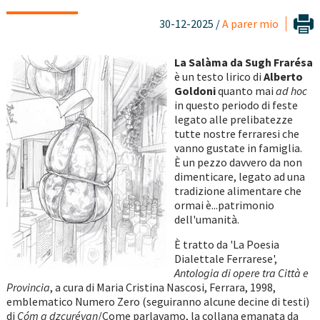
30-12-2025 /
A parer mio
La Salàma da Sugh Frarésa
è un testo lirico di
Alberto
Goldoni
quanto mai
ad hoc
in questo periodo di feste
legato alle prelibatezze
tutte nostre ferraresi che
vanno gustate in famiglia.
È un pezzo davvero da non
dimenticare, legato ad una
tradizione alimentare che
ormai è...patrimonio
dell'umanità.
È tratto da 'La Poesia
Dialettale Ferrarese',
Antologia di opere tra Città e
Provincia
, a cura di Maria Cristina Nascosi, Ferrara, 1998,
emblematico Numero Zero (seguiranno alcune decine di testi)
di
Cóm a dzcurévan
/Come parlavamo, la collana emanata da