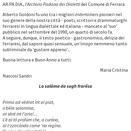
AR.PA.DIA.,
l'Archivio Padano dei Dialetti
del Comune di Ferrara.
Alberto Goldoni fu uno tra i migliori
entertainers
pionieri nel
suo genere della nostra città - poeti, scrittori e drammaturghi
ferraresi in lingua dialettale ed italiana - mancato al 'suo'
pubblico nel settembre del 1990, un quarto di secolo fa.
A seguire, dunque, il testo poetico - gastronomico, delizia dei
ferraresi, dal sapore quasi sensuale, un'
imago
nemmeno tanto
subliminale da 'gustare appieno'...
Buona lettura e Buon Anno a tutti.
Maria Cristina
Nascosi Sandri
La salàma da sugh frarésa
Prima ad védrat int al piat,
o bèla salamina,
at sént int l'aria!...
L'è al tò profùm che, a curóna,
al t'zzircónda come 'na regìna.