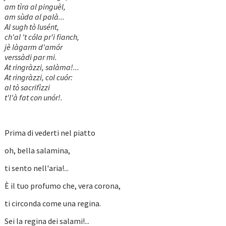
am tìra al pinguèl,
am sùda al palà...
Al sugh tò lusént,
ch'al 't cóla pr'i fianch,
jè làgarm d'amór
verssàdi par mi.
At ringràzzi, salàma!...
At ringràzzi, col cuór:
al tò sacrifìzzi
t'l'à fat con unór!.
Prima di vederti nel piatto
oh, bella salamina,
ti sento nell'aria!...
È il tuo profumo che, vera corona,
ti circonda come una regina.
Sei la regina dei salami!...