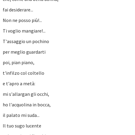
fai desiderare...
Non ne posso più!...
Ti voglio mangiare!...
T'assaggio un pochino
per meglio guardarti
poi, pian piano,
t'infilzo col coltello
e t'apro a metà:
mi s'allargan gli occhi,
ho l'acquolina in bocca,
il palato mi suda...
Il tuo sugo lucente