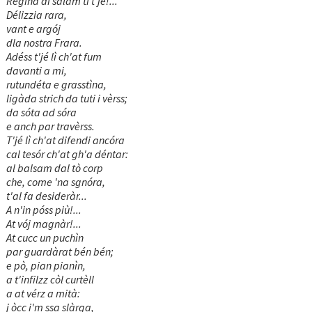
Regìna di salàm ti t'jé!...
Délizzia rara,
vant e argój
dla nostra Frara.
Adéss t'jé lì ch'at fum
davanti a mi,
rutundéta e grasstìna,
ligàda strich da tuti i vèrss;
da sóta ad sóra
e anch par travèrss.
T'jé lì ch'at difendi ancóra
cal tesór ch'at gh'a déntar:
al balsam dal tò corp
che, come 'na sgnóra,
t'al fa desideràr...
A n'in póss più!...
At vój magnàr!...
At cucc un puchìn
par guardàrat bén bén;
e pò, pian pianìn,
a t'infilzz còl curtèll
a at vérz a mità:
j òcc i'm ssa slàrga,