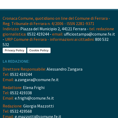
Cronaca Comune, quotidiano on line del Comune di Ferrara -
Reg. Tribunale di Ferrara n. 4/2006 - ISSN 2281-9371
Indirizzo:
Piazza del Municipio 2, 44121 Ferrara -
tel. redazione
giornalistica:
0532 419244 -
email:
ufficiostampa@comune.fe.it
-
URP Comune di Ferrara - informazioni ai cittadini:
800 532
532
Privacy Policy
Cookie Policy
LA REDAZIONE:
Direttore Responsabile:
Alessandro Zangara
Tel:
0532 419244
Email:
a.zangara@comune.fe.it
Redattore:
Elena Frighi
Tel:
0532 419338
Email:
e.frighi@comune.fe.it
Redazione:
Giorgia Mazzotti
Tel:
0532 419568
Email:
g.mazzotti@comune.fe.it