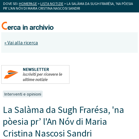
DOVE SEI:
HOMEPAGE
>
LISTA NOTIZIE
> LA SALÀMA DA SUGH FRARÉSA, 'NA PÒESIA
PR’ L'AN NÓV DI MARIA CRISTINA NASCOSI SANDRI
« Vai alla ricerca
Interventi e opinioni
La Salàma da Sugh Frarésa, 'na
pòesia pr’ l'An Nóv di Maria
Cristina Nascosi Sandri