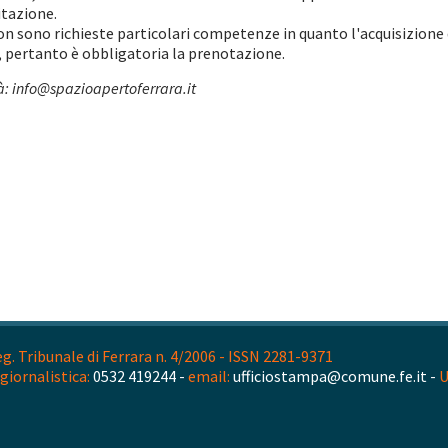
tazione.
 non sono richieste particolari competenze in quanto l'acquisizione
, pertanto è obbligatoria la prenotazione.
tà: info@spazioapertoferrara.it
. Tribunale di Ferrara n. 4/2006 - ISSN 2281-9371
giornalistica:
0532 419244 -
email:
ufficiostampa@comune.fe.it -
U