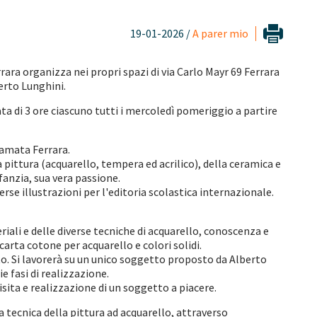
19-01-2026 /
A parer mio
ara organizza nei propri spazi di via Carlo Mayr 69 Ferrara
berto Lunghini.
rata di 3 ore ciascuno tutti i mercoledì pomeriggio a partire
 amata Ferrara.
a pittura (acquarello, tempera ed acrilico), della ceramica e
fanzia, sua vera passione.
verse illustrazioni per l'editoria scolastica internazionale.
iali e delle diverse tecniche di acquarello, conoscenza e
arta cotone per acquarello e colori solidi.
o. Si lavorerà su un unico soggetto proposto da Alberto
ie fasi di realizzazione.
sita e realizzazione di un soggetto a piacere.
a tecnica della pittura ad acquarello, attraverso