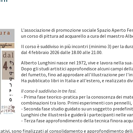
L'associazione di promozione sociale Spazio Aperto Ferr
un corso di pittura ad acquarello a cura del maestro Al
Il corso è suddiviso in più incontri (minimo 3) per la du
dal 4 febbraio 2026 dalle 18.00 alle 21.00.
Alberto Lunghini nasce nel 1972, vive e lavora nella sua
Dopo gli studi artistici approfondisce alcuni campi dell
del fumetto, fino ad approdare all'illustrazione per l'in
Ha pubblicato libri in Italia e all'estero, e realizzato di
Il corso è suddiviso in tre fasi.
- Prima fase teorico-pratica per la conoscenza dei mater
combinazioni tra loro. Primi esperimenti con pennelli, c
- Seconda fase studio guidato su un soggetto predefinit
Lunghini che illustrerà e guiderà i partecipanti nelle var
- Terza fase approfondimento della tecnica finora acqui
oltativi, sono finalizzati al consolidamento e approfondimento dell