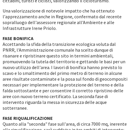
cittadini, turisti e ciclisti, valorizzando il cicloturismo.
Una valorizzazione di notevole impatto che ha ottenuto
l'apprezzamento anche in Regione, confermato dal recente
sopralluogo dell'assessore regionale all'Ambiente e alle
Infrastrutture Irene Priolo.
FASE BONIFICA
Accettando la sfida della transizione ecologica voluta dal
PNRR, l'Amministrazione comunale ha scelto dunque di
risanare e ripristinare questo sito in termini ambientali,
promuovendo la tutela del territorio e gettando le basi per un
nuovo utilizzo dell'area. I lavori di bonifica hanno previsto lo
scavo e lo smaltimento del primo metro di terreno in alcune
aree risultate contaminate e la posa sul fondo di geocompositi
necessari per implementare la protezione del terreno e della
falda sottostante e per consentire il corretto ripristino delle
aree con nuovo terreno certificato. La seconda fase di
intervento riguarda la messa in sicurezza delle acque
sotterranee.
FASE RIQUALIFICAZIONE
Quanto alla "seconda" fase sull'area, di circa 7000 mq, inerente
alla riqualificazione, sarà suddivisa in tre ambiti di intervento: