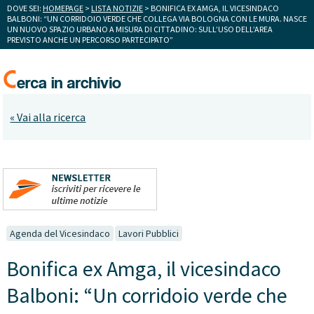
DOVE SEI:
HOMEPAGE
>
LISTA NOTIZIE
> BONIFICA EX AMGA, IL VICESINDACO
BALBONI: “UN CORRIDOIO VERDE CHE COLLEGA VIA BOLOGNA CON LE MURA. NASCE
UN NUOVO SPAZIO URBANO A MISURA DI CITTADINO: SULL’USO DELL’AREA
PREVISTO ANCHE UN PERCORSO PARTECIPATO”
« Vai alla ricerca
Agenda del Vicesindaco
Lavori Pubblici
Bonifica ex Amga, il vicesindaco
Balboni: “Un corridoio verde che