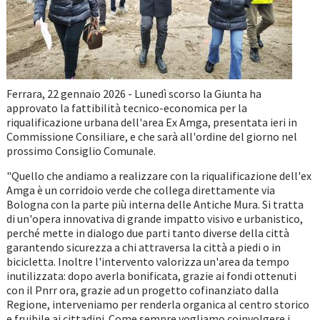
Ferrara, 22 gennaio 2026 - Lunedì scorso la Giunta ha
approvato la fattibilità tecnico-economica per la
riqualificazione urbana dell'area Ex Amga, presentata ieri in
Commissione Consiliare, e che sarà all'ordine del giorno nel
prossimo Consiglio Comunale.
"Quello che andiamo a realizzare con la riqualificazione dell'ex
Amga è un corridoio verde che collega direttamente via
Bologna con la parte più interna delle Antiche Mura. Si tratta
di un'opera innovativa di grande impatto visivo e urbanistico,
perché mette in dialogo due parti tanto diverse della città
garantendo sicurezza a chi attraversa la città a piedi o in
bicicletta. Inoltre l'intervento valorizza un'area da tempo
inutilizzata: dopo averla bonificata, grazie ai fondi ottenuti
con il Pnrr ora, grazie ad un progetto cofinanziato dalla
Regione, interveniamo per renderla organica al centro storico
e fruibile ai cittadini. Come sempre vogliamo coinvolgere i