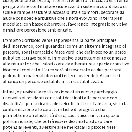
ciclopedonale del Vallo, riconnettendosi al tracciato esistente
per garantire continuità e sicurezza. Un sistema coordinato di
scale e rampe assicurerà accessibilità e comfort, decorate da
aiuole con specie arbustive che a nord evolvono in terrapieni
modellati con basse alberature, favorendo integrazione visiva
e migliore percezione ambientale.
L'Ambito Corridoio Verde rappresenta la parte principale
dell'intervento, configurandosi come un sistema integrato di
percorsi, spazi tematici e fasce verdi che definiscono un parco
pubblico attraversabile, immersivo e strettamente connesso
alle mura storiche, valorizzate da alberature e specie arbustive
idonee al contesto. L'area sarà attraversata da due percorsi
pedonali in materiali drenanti ed ecosostenibili. A questi si
affianca un percorso ciclabile in terra stabilizzata.
Infine, è prevista la realizzazione di un nuovo parcheggio
riservato ai residenti con stalli destinati alle persone con
disabilità e per la ricarica dei veicoli elettrici. Tale area, vista la
conformazione e le caratteristiche di progetto che
permettono un elasticità d'uso, costituisce un vero spazio
polifunzionale, che potrà essere destinato ad ospitare
potenziali eventi, allestire aree mercatali o piccole fiere