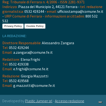
Reg. Tribunale di Ferrara n. 4/2006 - ISSN 2281-9371
Indirizzo:
Piazza del Municipio 2, 44121 Ferrara -
tel. redazione
giornalistica:
0532 419244 -
email:
ufficiostampa@comune.fe.it
-
URP Comune di Ferrara - informazioni ai cittadini:
800 532
532
Privacy Policy
Cookie Policy
LA REDAZIONE:
Direttore Responsabile:
Alessandro Zangara
Tel:
0532 419244
Email:
a.zangara@comune.fe.it
Redattore:
Elena Frighi
Tel:
0532 419338
Email:
e.frighi@comune.fe.it
Redazione:
Giorgia Mazzotti
Tel:
0532 419568
Email:
g.mazzotti@comune.fe.it
Developed by
Plastic Jumper srl
-
Accesso redazione