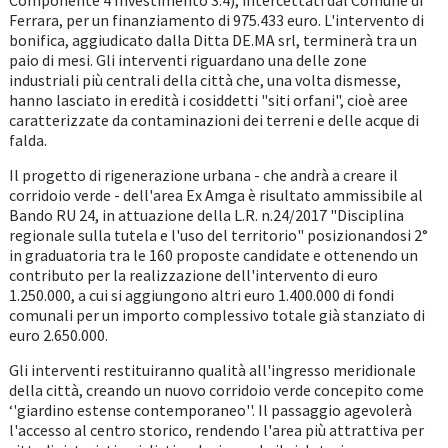
Componente 4 Investimento 3.4), intercettati dal Comune di
Ferrara, per un finanziamento di 975.433 euro. L'intervento di
bonifica, aggiudicato dalla Ditta DE.MA srl, terminerà tra un
paio di mesi. Gli interventi riguardano una delle zone
industriali più centrali della città che, una volta dismesse,
hanno lasciato in eredità i cosiddetti "siti orfani", cioè aree
caratterizzate da contaminazioni dei terreni e delle acque di
falda.
Il progetto di rigenerazione urbana - che andrà a creare il
corridoio verde - dell'area Ex Amga è risultato ammissibile al
Bando RU 24, in attuazione della L.R. n.24/2017 "Disciplina
regionale sulla tutela e l'uso del territorio" posizionandosi 2°
in graduatoria tra le 160 proposte candidate e ottenendo un
contributo per la realizzazione dell'intervento di euro
1.250.000, a cui si aggiungono altri euro 1.400.000 di fondi
comunali per un importo complessivo totale già stanziato di
euro 2.650.000.
Gli interventi restituiranno qualità all'ingresso meridionale
della città, creando un nuovo corridoio verde concepito come
‘'giardino estense contemporaneo''. Il passaggio agevolerà
l'accesso al centro storico, rendendo l'area più attrattiva per