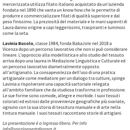
mercerizzata utilizza filato italiano acquistato da un'azienda
fondata nel 1890 che vanta un know how che le permette di
produrre e commercializzare filati di qualità superiore e dal
peso finissimo. La preziosità del materiale e le mani sapienti di
Laura danno origine a capi leggerissimi, traspiranti e luminosi
come la seta.
Lavinia Busolo
, classe 1984, fonda BabaJole nel 2018 a
Vicenza dopo un percorso lavorativo che non si può considerare
lineare. L'approccio alla modellistica e allo studio del tessuto
arriva dopo una laurea in Mediazione Linguistica e Culturale ed
un percorso lavorativo diametralmente opposto
all'artigianato. La consapevolezza dell'uso di una pratica
artigianale come mediatore per un dialogo tra culture, spinge
Lavinia a rispolverare una capacità sartoriale relegata
all'ambito familiare che da studiosa trasforma in professione.
Le sue forme sono comode, allegre e morbide. I suoi tessuti
colorati ed estrosi dalle provenienze geografiche più svariate,
ognuno con la sua storia di tessitura manuale e di arte nella
tintura manuale. I suoi tessuti raccontano storie di artigiani.
La presentazione è a ingresso libero. Per info
info@spazioapertoferrara.it