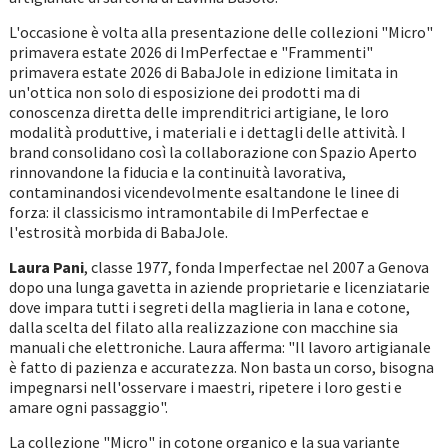
L'occasione è volta alla presentazione delle collezioni "Micro"
primavera estate 2026 di ImPerfectae e "Frammenti"
primavera estate 2026 di BabaJole in edizione limitata in
un'ottica non solo di esposizione dei prodotti ma di
conoscenza diretta delle imprenditrici artigiane, le loro
modalità produttive, i materiali e i dettagli delle attività. I
brand consolidano così la collaborazione con Spazio Aperto
rinnovandone la fiducia e la continuità lavorativa,
contaminandosi vicendevolmente esaltandone le linee di
forza: il classicismo intramontabile di ImPerfectae e
l'estrosità morbida di BabaJole.
Laura Pani
, classe 1977, fonda Imperfectae nel 2007 a Genova
dopo una lunga gavetta in aziende proprietarie e licenziatarie
dove impara tutti i segreti della maglieria in lana e cotone,
dalla scelta del filato alla realizzazione con macchine sia
manuali che elettroniche. Laura afferma: "Il lavoro artigianale
è fatto di pazienza e accuratezza. Non basta un corso, bisogna
impegnarsi nell'osservare i maestri, ripetere i loro gesti e
amare ogni passaggio".
La collezione "Micro" in cotone organico e la sua variante