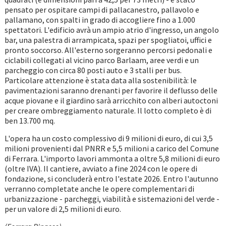
pensato per ospitare campi di pallacanestro, pallavolo e
pallamano, con spalti in grado di accogliere fino a 1.000
spettatori. L'edificio avrà un ampio atrio d'ingresso, un angolo
bar, una palestra di arrampicata, spazi per spogliatoi, uffici e
pronto soccorso. All'esterno sorgeranno percorsi pedonali e
ciclabili collegati al vicino parco Barlaam, aree verdi e un
parcheggio con circa 80 posti auto e 3 stalli per bus.
Particolare attenzione è stata data alla sostenibilità: le
pavimentazioni saranno drenanti per favorire il deflusso delle
acque piovane e il giardino sarà arricchito con alberi autoctoni
per creare ombreggiamento naturale. Il lotto completo è di
ben 13.700 mq.
L'opera ha un costo complessivo di 9 milioni di euro, di cui 3,5
milioni provenienti dal PNRR e 5,5 milioni a carico del Comune
di Ferrara. L'importo lavori ammonta a oltre 5,8 milioni di euro
(oltre IVA). Il cantiere, avviato a fine 2024 con le opere di
fondazione, si concluderà entro l'estate 2026. Entro l'autunno
verranno completate anche le opere complementari di
urbanizzazione - parcheggi, viabilità e sistemazioni del verde -
per un valore di 2,5 milioni di euro.