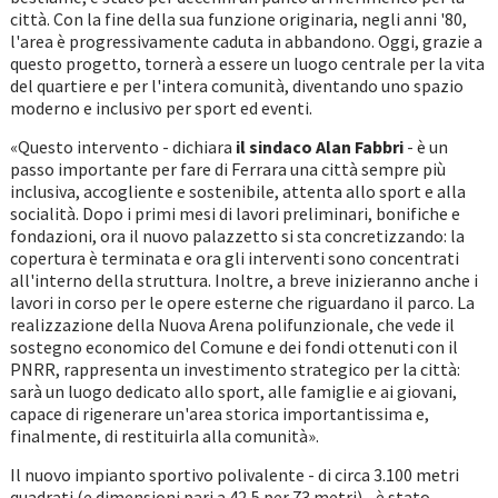
città. Con la fine della sua funzione originaria, negli anni '80,
l'area è progressivamente caduta in abbandono. Oggi, grazie a
questo progetto, tornerà a essere un luogo centrale per la vita
del quartiere e per l'intera comunità, diventando uno spazio
moderno e inclusivo per sport ed eventi.
«Questo intervento - dichiara
il sindaco Alan Fabbri
- è un
passo importante per fare di Ferrara una città sempre più
inclusiva, accogliente e sostenibile, attenta allo sport e alla
socialità. Dopo i primi mesi di lavori preliminari, bonifiche e
fondazioni, ora il nuovo palazzetto si sta concretizzando: la
copertura è terminata e ora gli interventi sono concentrati
all'interno della struttura. Inoltre, a breve inizieranno anche i
lavori in corso per le opere esterne che riguardano il parco. La
realizzazione della Nuova Arena polifunzionale, che vede il
sostegno economico del Comune e dei fondi ottenuti con il
PNRR, rappresenta un investimento strategico per la città:
sarà un luogo dedicato allo sport, alle famiglie e ai giovani,
capace di rigenerare un'area storica importantissima e,
finalmente, di restituirla alla comunità».
Il nuovo impianto sportivo polivalente - di circa 3.100 metri
quadrati (e dimensioni pari a 42,5 per 73 metri) - è stato