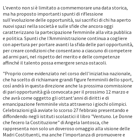
L'evento non si è limitato a commemorare una data storica,
ma ha proposto importanti spunti di riflessione
sull'evoluzione delle opportunità, sui sacrifici di chi ha aperto
nuovi spazi nella società e sulle sfide che ancora oggi
caratterizzano la partecipazione femminile alla vita pubblica
e politica. Spunti che l'Amministrazione continua a cogliere
con apertura per portare avanti la sfida delle pari opportunità,
per creare condizioni che consentano a ciascuno di competere
ad armi pari, nel rispetto del merito e delle competenze
affinché il talento possa emergere senza ostacoli.
"Proprio come evidenziato nel corso dell'iniziativa nazionale,
che ha scelto di richiamare grandi figure femminili dello sport,
così andrà in questa direzione anche la prossima commissione
di pari opportunità già convocata per il prossimo 12 marzo e
che avrà come oggetto gli ottant'anni di diritti e di
emancipazione femminile vista attraverso i giochi olimpici.
Celebrazioni già avviate lo scorso 27 febbraio presentando e
diffondendo negli istituti scolastici il libro "Ventuno. Le Donne
che fecero la Costituzione" di Angela Iantosca, che
rappresenta non solo un doveroso omaggio alla visione delle
Madri Costituenti, ma anche l'importanza di promuovere e