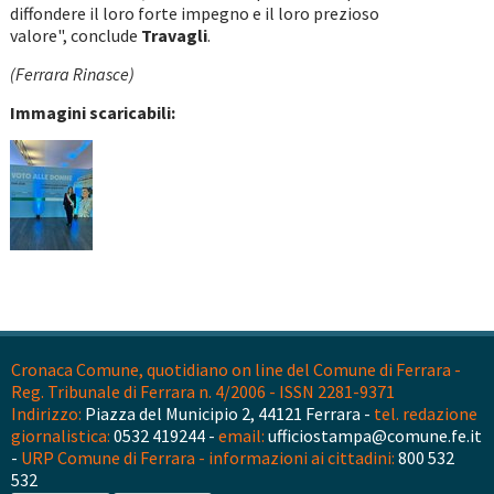
diffondere il loro forte impegno e il loro prezioso
valore", conclude
Travagli
.
(Ferrara Rinasce)
Immagini scaricabili:
Cronaca Comune, quotidiano on line del Comune di Ferrara -
Reg. Tribunale di Ferrara n. 4/2006 - ISSN 2281-9371
Indirizzo:
Piazza del Municipio 2, 44121 Ferrara -
tel. redazione
giornalistica:
0532 419244 -
email:
ufficiostampa@comune.fe.it
-
URP Comune di Ferrara - informazioni ai cittadini:
800 532
532