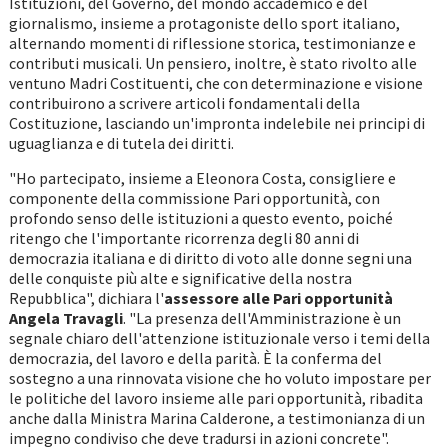
Istituzioni, del Governo, del mondo accademico e del
giornalismo, insieme a protagoniste dello sport italiano,
alternando momenti di riflessione storica, testimonianze e
contributi musicali. Un pensiero, inoltre, è stato rivolto alle
ventuno Madri Costituenti, che con determinazione e visione
contribuirono a scrivere articoli fondamentali della
Costituzione, lasciando un'impronta indelebile nei principi di
uguaglianza e di tutela dei diritti.
"Ho partecipato, insieme a Eleonora Costa, consigliere e
componente della commissione Pari opportunità, con
profondo senso delle istituzioni a questo evento, poiché
ritengo che l'importante ricorrenza degli 80 anni di
democrazia italiana e di diritto di voto alle donne segni una
delle conquiste più alte e significative della nostra
Repubblica", dichiara l'
assessore alle Pari opportunità
Angela Travagli
. "La presenza dell'Amministrazione è un
segnale chiaro dell'attenzione istituzionale verso i temi della
democrazia, del lavoro e della parità. È la conferma del
sostegno a una rinnovata visione che ho voluto impostare per
le politiche del lavoro insieme alle pari opportunità, ribadita
anche dalla Ministra Marina Calderone, a testimonianza di un
impegno condiviso che deve tradursi in azioni concrete".