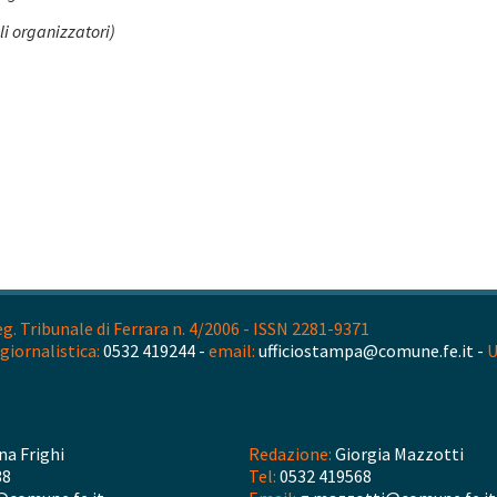
i organizzatori)
. Tribunale di Ferrara n. 4/2006 - ISSN 2281-9371
giornalistica:
0532 419244 -
email:
ufficiostampa@comune.fe.it -
U
na Frighi
Redazione:
Giorgia Mazzotti
38
Tel:
0532 419568