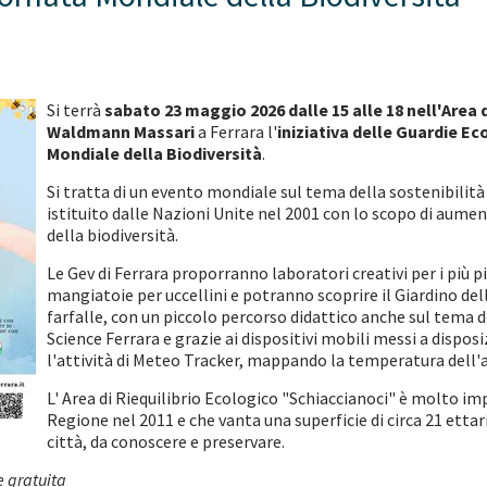
Si terrà
sabato 23 maggio 2026 dalle 15 alle 18 nell'Area d
Waldmann Massari
a Ferrara l'
iniziativa delle Guardie Ec
Mondiale della Biodiversità
.
Si tratta di un evento mondiale sul tema della sostenibilit
istituito dalle Nazioni Unite nel 2001 con lo scopo di aum
della biodiversità.
Le Gev di Ferrara proporranno laboratori creativi per i più p
mangiatoie per uccellini e potranno scoprire il Giardino del
farfalle, con un piccolo percorso didattico anche sul tema 
Science Ferrara e grazie ai dispositivi mobili messi a dispos
l'attività di Meteo Tracker, mappando la temperatura dell'ari
L' Area di Riequilibrio Ecologico "Schiaccianoci" è molto im
Regione nel 2011 e che vanta una superficie di circa 21 ettar
città, da conoscere e preservare.
e gratuita