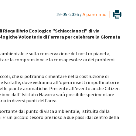
19-05-2026 /
A parer mio
i Riequilibrio Ecologico "Schiaccianoci" di via
ologiche Volontarie di Ferrara per celebrare la Giornata
à ambientale e sulla conservazione del nostro pianeta,
entare la comprensione e la consapevolezza dei problemi
iccoli, che si potranno cimentare nella costruzione di
le Farfalle, dove vedranno all'opera insetti impollinatori e
delle piante aromatiche. Presente all'evento anche Citizen
izione dall‘ Istituto Navarra sarà possibile sperimentare
a in diversi punti dell'area .
portante dal punto di vista ambientale, istituita dalla
i. E' un piccolo tesoro prezioso a due passi dal centro della