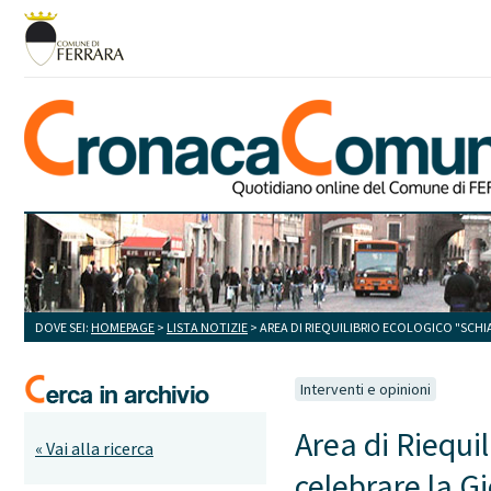
DOVE SEI:
HOMEPAGE
>
LISTA NOTIZIE
> AREA DI RIEQUILIBRIO ECOLOGICO "SCHI
Interventi e opinioni
Area di Riequi
« Vai alla ricerca
celebrare la G