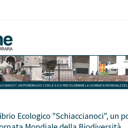
ACCIANOCI", UN POMERIGGIO CON LE G.E.V. PER CELEBRARE LA GIORNATA MONDIALE DEL
librio Ecologico "Schiaccianoci", un p
iornata Mondiale della Biodiversità