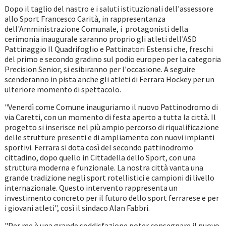
Dopo il taglio del nastro e i saluti istituzionali dell'assessore
allo Sport Francesco Carità, in rappresentanza
dell'Amministrazione Comunale, i protagonisti della
cerimonia inaugurale saranno proprio gli atleti dell'ASD
Pattinaggio Il Quadrifoglio e Pattinatori Estensi che, freschi
del primo e secondo gradino sul podio europeo per la categoria
Precision Senior, si esibiranno per l'occasione. A seguire
scenderanno in pista anche gli atleti di Ferrara Hockey per un
ulteriore momento di spettacolo.
"Venerdì come Comune inauguriamo il nuovo Pattinodromo di
via Caretti, con un momento di festa aperto a tutta la città. Il
progetto si inserisce nel più ampio percorso di riqualificazione
delle strutture presenti e di ampliamento con nuovi impianti
sportivi. Ferrara si dota così del secondo pattinodromo
cittadino, dopo quello in Cittadella dello Sport, con una
struttura moderna e funzionale. La nostra città vanta una
grande tradizione negli sport rotellistici e campioni di livello
internazionale. Questo intervento rappresenta un
investimento concreto per il futuro dello sport ferrarese e per
i giovani atleti", così il sindaco Alan Fabbri.
"Per me è una grande soddisfazione poter consegnare il nuovo