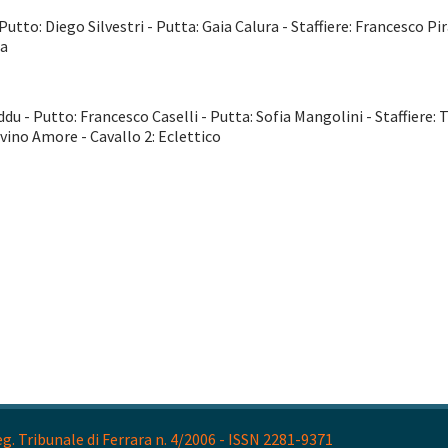
Putto: Diego Silvestri - Putta: Gaia Calura - Staffiere: Francesco Pir
ia
du - Putto: Francesco Caselli - Putta: Sofia Mangolini - Staffiere:
ivino Amore - Cavallo 2: Eclettico
. Tribunale di Ferrara n. 4/2006 - ISSN 2281-9371