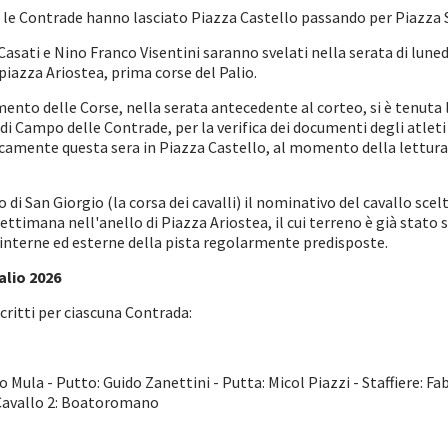
i, le Contrade hanno lasciato Piazza Castello passando per Piazza 
 Casati e Nino Franco Visentini saranno svelati nella serata di luned
 piazza Ariostea, prima corse del Palio.
nto delle Corse, nella serata antecedente al corteo, si è tenuta l
i di Campo delle Contrade, per la verifica dei documenti degli atleti
licamente questa sera in Piazza Castello, al momento della lettur
o di San Giorgio (la corsa dei cavalli) il nominativo del cavallo sc
ttimana nell'anello di Piazza Ariostea, il cui terreno è già stato
 interne ed esterne della pista regolarmente predisposte.
Palio 2026
scritti per ciascuna Contrada:
Mula - Putto: Guido Zanettini - Putta: Micol Piazzi - Staffiere: Fab
 Cavallo 2: Boatoromano