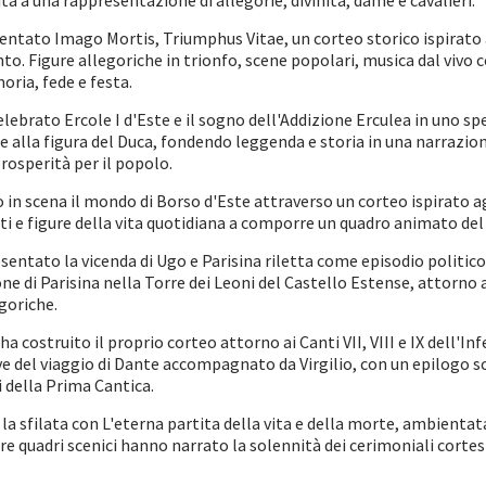
ita a una rappresentazione di allegorie, divinità, dame e cavalieri.
ntato Imago Mortis, Triumphus Vitae, un corteo storico ispirato a
o. Figure allegoriche in trionfo, scene popolari, musica dal vivo 
oria, fede e festa.
ebrato Ercole I d'Este e il sogno dell'Addizione Erculea in uno sp
ole alla figura del Duca, fondendo leggenda e storia in una narrazi
prosperità per il popolo.
in scena il mondo di Borso d'Este attraverso un corteo ispirato agli
sti e figure della vita quotidiana a comporre un quadro animato d
entato la vicenda di Ugo e Parisina riletta come episodio politico e
one di Parisina nella Torre dei Leoni del Castello Estense, attorno
egoriche.
ha costruito il proprio corteo attorno ai Canti VII, VIII e IX dell'
ive del viaggio di Dante accompagnato da Virgilio, con un epilogo s
della Prima Cantica.
la sfilata con L'eterna partita della vita e della morte, ambienta
Tre quadri scenici hanno narrato la solennità dei cerimoniali cortes