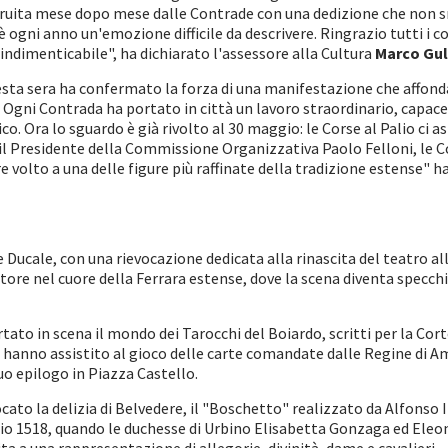
ruita mese dopo mese dalle Contrade con una dedizione che non sme
 è ogni anno un'emozione difficile da descrivere. Ringrazio tutti i 
indimenticabile", ha dichiarato l'assessore alla Cultura
Marco Guli
esta sera ha confermato la forza di una manifestazione che affonda 
. Ogni Contrada ha portato in città un lavoro straordinario, capace 
o. Ora lo sguardo è già rivolto al 30 maggio: le Corse al Palio ci a
Presidente della Commissione Organizzativa Paolo Felloni, le Cont
e volto a una delle figure più raffinate della tradizione estense" ha
te Ducale, con una rievocazione dedicata alla rinascita del teatro a
atore nel cuore della Ferrara estense, dove la scena diventa specchi
o in scena il mondo dei Tarocchi del Boiardo, scritti per la Corte 
 hanno assistito al gioco delle carte comandate dalle Regine di A
suo epilogo in Piazza Castello.
ato la delizia di Belvedere, il "Boschetto" realizzato da Alfonso I d
 1518, quando le duchesse di Urbino Elisabetta Gonzaga ed Eleon