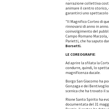
narrazione collettiva cost
animare il centro storico,
garantirci uno spettacolo 
"Il Magnifico Corteo di qu
rinnovarsi di anno in anno
coinvolgimento del pubblic
Campo Romano Marzola, il 
Parietti, che ha saputo dar
Borsetti.
LE COREOGRAFIE
:
Ad aprire la sfilata la Cor
condurre, quindi, lo spett
magnificenza ducale.
Borgo San Giacomo ha portat
Gonzaga e dei Bentivoglio
scenica che ha trovato il 
Rione Santo Spirito ha evoc
documentata del 31 maggio