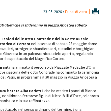
23-05-2026 /
Punti di vista
gli atleti che si sfideranno in piazza Ariostea sabato
-
I colori delle otto Contrade e della Corte Ducale
storico di Ferrara
nella serata di sabato 23 maggio: dame
cavalieri, armigeri e sbandieratori, cittadini e borghigiani
 Giovecca in un palcoscenico a cielo aperto, regalando
tatori lo spettacolo del Magnifico Corteo.
guranti
ha animato il percorso da Piazzale Medaglie d'Oro
dove ciascuna delle otto Contrade ha compiuto la cerimonia
e del Palio, in programma il 30 maggio in Piazza Ariostea a
026 è stata Alba Parietti
, che ha vestito i panni di Bianca
 nobildonna ferrarese figlia di Niccolò III d'Este, celebrata
anistica e la sua raffinatezza.
spettacolo nel senso ordinario del termine: è una