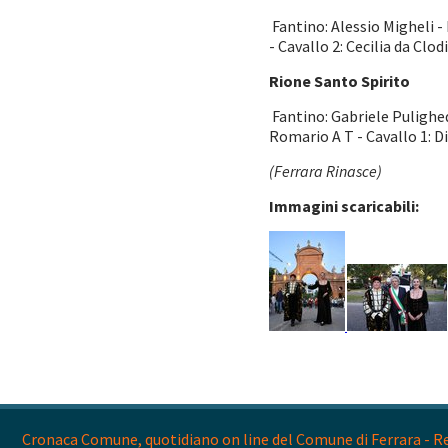
Fantino: Alessio Migheli - 
- Cavallo 2: Cecilia da Clod
Rione Santo Spirito
Fantino: Gabriele Pulighed
Romario A T - Cavallo 1: D
(Ferrara Rinasce)
Immagini scaricabili:
Cronaca Comune, quotidiano on line del Comune di Ferrara - Reg