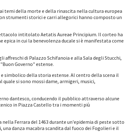
i temi della morte e della rinascita nella cultura europea
con strumenti storici e carri allegorici hanno composto un
ettacolo intitolato Aetatis Aureae Principium. Il corteo ha
one epica in cui la benevolenza ducale si è manifestata come
 affreschi di Palazzo Schifanoia e alla Sala degli Stucchi,
el "Buon Governo" estense.
 simbolico della storia estense. Al centro della scena il
 al quale si sono mossi dame, armigeri, musici,
Inferno dantesco, conducendo il pubblico attraverso alcune
cenico in Piazza Castello tra i momenti più
ta nella Ferrara del 1463 durante un'epidemia di peste sotto
i, una danza macabra scandita dal fuoco dei Fogolieri e il