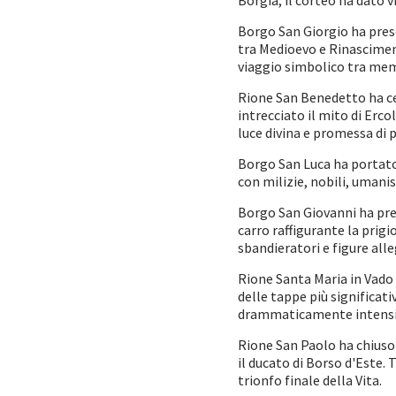
Borgia, il corteo ha dato v
Borgo San Giorgio ha prese
tra Medioevo e Rinasciment
viaggio simbolico tra mem
Rione San Benedetto ha cel
intrecciato il mito di Erc
luce divina e promessa di 
Borgo San Luca ha portato 
con milizie, nobili, umani
Borgo San Giovanni ha pres
carro raffigurante la prigi
sbandieratori e figure all
Rione Santa Maria in Vado 
delle tappe più significat
drammaticamente intensi 
Rione San Paolo ha chiuso 
il ducato di Borso d'Este. 
trionfo finale della Vita.