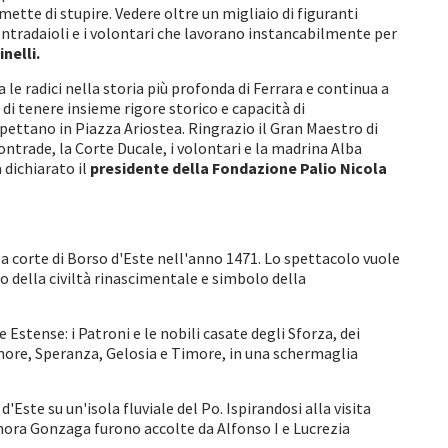
tte di stupire. Vedere oltre un migliaio di figuranti
contradaioli e i volontari che lavorano instancabilmente per
nelli.
le radici nella storia più profonda di Ferrara e continua a
di tenere insieme rigore storico e capacità di
spettano in Piazza Ariostea. Ringrazio il Gran Maestro di
rade, la Corte Ducale, i volontari e la madrina Alba
 dichiarato il
presidente della Fondazione Palio Nicola
lla corte di Borso d'Este nell'anno 1471. Lo spettacolo vuole
o della civiltà rinascimentale e simbolo della
Estense: i Patroni e le nobili casate degli Sforza, dei
more, Speranza, Gelosia e Timore, in una schermaglia
'Este su un'isola fluviale del Po. Ispirandosi alla visita
ora Gonzaga furono accolte da Alfonso I e Lucrezia