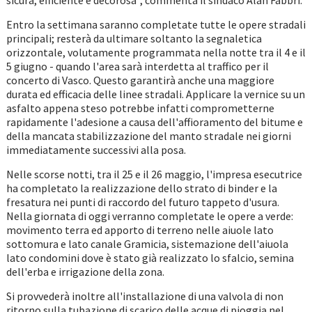
sicura, efficiente e decorosa", commenta il sindaco Alan Fabbri.
Entro la settimana saranno completate tutte le opere stradali
principali; resterà da ultimare soltanto la segnaletica
orizzontale, volutamente programmata nella notte tra il 4 e il
5 giugno - quando l'area sarà interdetta al traffico per il
concerto di Vasco. Questo garantirà anche una maggiore
durata ed efficacia delle linee stradali. Applicare la vernice su un
asfalto appena steso potrebbe infatti comprometterne
rapidamente l'adesione a causa dell'affioramento del bitume e
della mancata stabilizzazione del manto stradale nei giorni
immediatamente successivi alla posa.
Nelle scorse notti, tra il 25 e il 26 maggio, l'impresa esecutrice
ha completato la realizzazione dello strato di binder e la
fresatura nei punti di raccordo del futuro tappeto d'usura.
Nella giornata di oggi verranno completate le opere a verde:
movimento terra ed apporto di terreno nelle aiuole lato
sottomura e lato canale Gramicia, sistemazione dell'aiuola
lato condomini dove è stato già realizzato lo sfalcio, semina
dell'erba e irrigazione della zona.
Si provvederà inoltre all'installazione di una valvola di non
ritorno sulla tubazione di scarico delle acque di pioggia nel