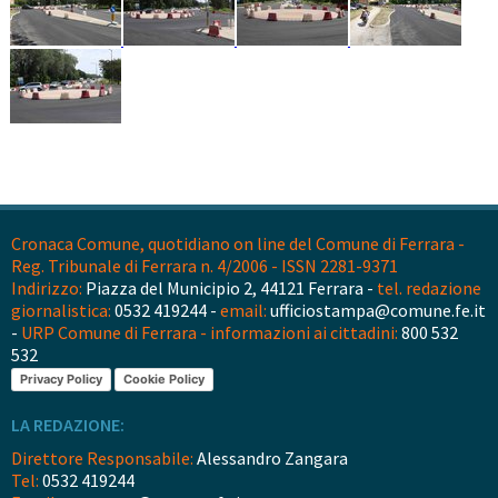
Cronaca Comune, quotidiano on line del Comune di Ferrara -
Reg. Tribunale di Ferrara n. 4/2006 - ISSN 2281-9371
Indirizzo:
Piazza del Municipio 2, 44121 Ferrara -
tel. redazione
giornalistica:
0532 419244 -
email:
ufficiostampa@comune.fe.it
-
URP Comune di Ferrara - informazioni ai cittadini:
800 532
532
Privacy Policy
Cookie Policy
LA REDAZIONE:
Direttore Responsabile:
Alessandro Zangara
Tel:
0532 419244