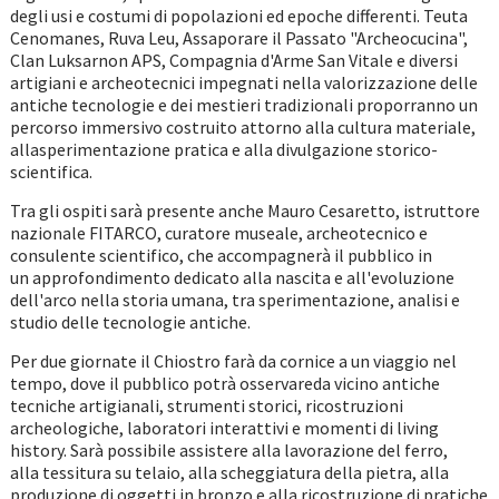
degli usi e costumi di popolazioni ed epoche differenti. Teuta
Cenomanes, Ruva Leu, Assaporare il Passato "Archeocucina",
Clan Luksarnon APS, Compagnia d'Arme San Vitale e diversi
artigiani e archeotecnici impegnati nella valorizzazione delle
antiche tecnologie e dei mestieri tradizionali proporranno un
percorso immersivo costruito attorno alla cultura materiale,
allasperimentazione pratica e alla divulgazione storico-
scientifica.
Tra gli ospiti sarà presente anche Mauro Cesaretto, istruttore
nazionale FITARCO, curatore museale, archeotecnico e
consulente scientifico, che accompagnerà il pubblico in
un approfondimento dedicato alla nascita e all'evoluzione
dell'arco nella storia umana, tra sperimentazione, analisi e
studio delle tecnologie antiche.
Per due giornate il Chiostro farà da cornice a un viaggio nel
tempo, dove il pubblico potrà osservareda vicino antiche
tecniche artigianali, strumenti storici, ricostruzioni
archeologiche, laboratori interattivi e momenti di living
history. Sarà possibile assistere alla lavorazione del ferro,
alla tessitura su telaio, alla scheggiatura della pietra, alla
produzione di oggetti in bronzo e alla ricostruzione di pratiche