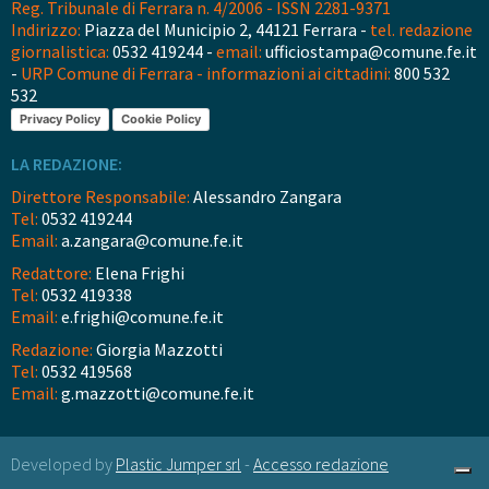
Reg. Tribunale di Ferrara n. 4/2006 - ISSN 2281-9371
Indirizzo:
Piazza del Municipio 2, 44121 Ferrara -
tel. redazione
giornalistica:
0532 419244 -
email:
ufficiostampa@comune.fe.it
-
URP Comune di Ferrara - informazioni ai cittadini:
800 532
532
Privacy Policy
Cookie Policy
LA REDAZIONE:
Direttore Responsabile:
Alessandro Zangara
Tel:
0532 419244
Email:
a.zangara@comune.fe.it
Redattore:
Elena Frighi
Tel:
0532 419338
Email:
e.frighi@comune.fe.it
Redazione:
Giorgia Mazzotti
Tel:
0532 419568
Email:
g.mazzotti@comune.fe.it
Developed by
Plastic Jumper srl
-
Accesso redazione