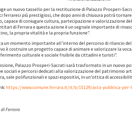
e un nuovo tassello per la restituzione di Palazzo Prosperi-Sacrati 
ci ferraresi più prestigiosi, che dopo anni di chiusura potrà tornare
, capace di coniugare cultura, partecipazione e valorizzazione del 
ntitari di Ferrara e questa azione è un segnale importante di rinas
no, la propria vitalità e la propria funzione".
a un momento importante all'interno del percorso di rilancio de
ttivo è costruire un progetto capace di animare e valorizzare la vo
rimento culturale e sociale fruibile da cittadini e turisti".
ssione, Palazzo Prosperi-Sacrati sarà trasformato in un nuovo polo
ive sociali e percorsi dedicati alla valorizzazione del patrimonio a
a, sale polifunzionali e spazi espositivi, in un'ottica di accessibili
ink:
https://www.comune.ferrara.it/it/b/15129/asta-pubblica-pe
di Ferrara