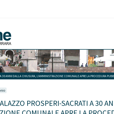
 A 30 ANNI DALLA CHIUSURA, L'AMMINISTRAZIONE COMUNALE APRE LA PROCEDURA PUBB
onio
PALAZZO PROSPERI-SACRATI A 30 A
AZIONE COMUNALE APRE LA PROCE