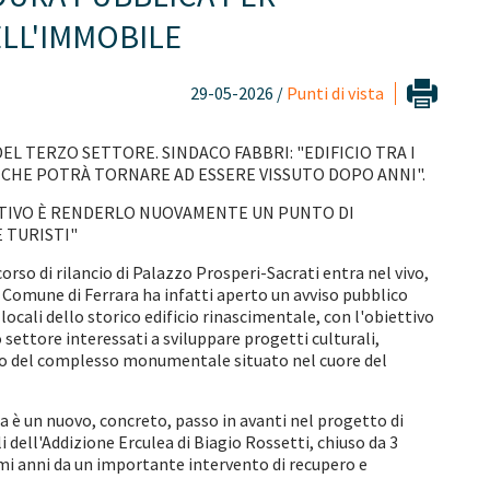
ELL'IMMOBILE
29-05-2026 /
Punti di vista
DEL TERZO SETTORE. SINDACO FABBRI: "EDIFICIO TRA I
, CHE POTRÀ TORNARE AD ESSERE VISSUTO DOPO ANNI".
TTIVO È RENDERLO NUOVAMENTE UN PUNTO DI
 TURISTI"
orso di rilancio di Palazzo Prosperi-Sacrati entra nel vivo,
Il Comune di Ferrara ha infatti aperto un avviso pubblico
locali dello storico edificio rinascimentale, con l'obiettivo
 settore interessati a sviluppare progetti culturali,
rno del complesso monumentale situato nel cuore del
a è un nuovo, concreto, passo in avanti nel progetto di
i dell'Addizione Erculea di Biagio Rossetti, chiuso da 3
imi anni da un importante intervento di recupero e