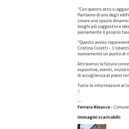
"Con questo atto si aggiung
Parliamo di uno degli edifi
creare uno spazio dinamico
luoghi più suggestivi e ide
pienamente il proprio fasci
"Questo avviso rappresent
Cristina Coletti -. L'obie
nuovamente un punto di rife
Attraverso la futura conce
espositive, eventi, iniziat
di accoglienza al piano terr
Tutte le informazioni al l
2
--
Ferrara Rinasce -
Comune 
Immagini scaricabili: