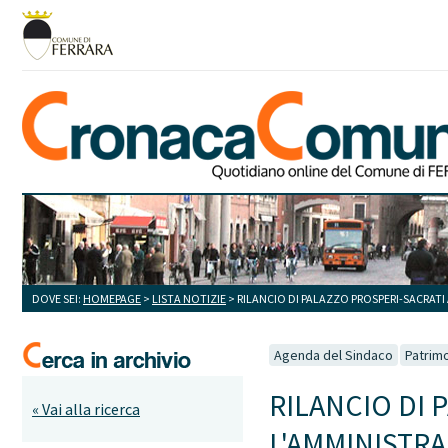
DOVE SEI:
HOMEPAGE
>
LISTA NOTIZIE
> RILANCIO DI PALAZZO PROSPERI-SACRATI
Agenda del Sindaco
Patrim
RILANCIO DI 
« Vai alla ricerca
L'AMMINISTR