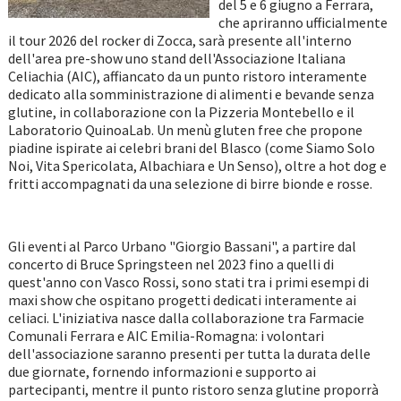
del 5 e 6 giugno a Ferrara,
che apriranno ufficialmente
il tour 2026 del rocker di Zocca, sarà presente all'interno
dell'area pre-show uno stand dell'Associazione Italiana
Celiachia (AIC), affiancato da un punto ristoro interamente
dedicato alla somministrazione di alimenti e bevande senza
glutine, in collaborazione con la Pizzeria Montebello e il
Laboratorio QuinoaLab. Un menù gluten free che propone
piadine ispirate ai celebri brani del Blasco (come Siamo Solo
Noi, Vita Spericolata, Albachiara e Un Senso), oltre a hot dog e
fritti accompagnati da una selezione di birre bionde e rosse.
Gli eventi al Parco Urbano "Giorgio Bassani", a partire dal
concerto di Bruce Springsteen nel 2023 fino a quelli di
quest'anno con Vasco Rossi, sono stati tra i primi esempi di
maxi show che ospitano progetti dedicati interamente ai
celiaci. L'iniziativa nasce dalla collaborazione tra Farmacie
Comunali Ferrara e AIC Emilia-Romagna: i volontari
dell'associazione saranno presenti per tutta la durata delle
due giornate, fornendo informazioni e supporto ai
partecipanti, mentre il punto ristoro senza glutine proporrà