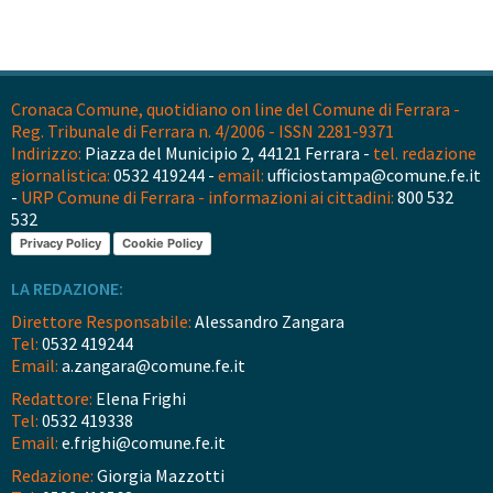
Cronaca Comune, quotidiano on line del Comune di Ferrara -
Reg. Tribunale di Ferrara n. 4/2006 - ISSN 2281-9371
Indirizzo:
Piazza del Municipio 2, 44121 Ferrara -
tel. redazione
giornalistica:
0532 419244 -
email:
ufficiostampa@comune.fe.it
-
URP Comune di Ferrara - informazioni ai cittadini:
800 532
532
Privacy Policy
Cookie Policy
LA REDAZIONE:
Direttore Responsabile:
Alessandro Zangara
Tel:
0532 419244
Email:
a.zangara@comune.fe.it
Redattore:
Elena Frighi
Tel:
0532 419338
Email:
e.frighi@comune.fe.it
Redazione:
Giorgia Mazzotti