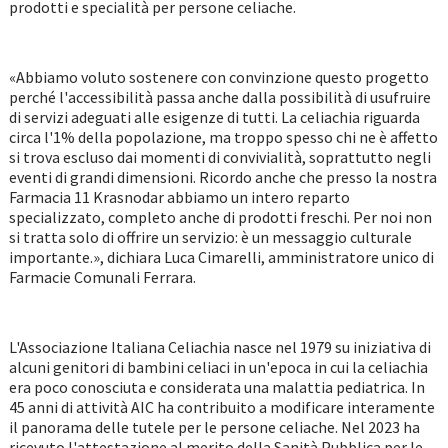
prodotti e specialità per persone celiache.
«Abbiamo voluto sostenere con convinzione questo progetto
perché l'accessibilità passa anche dalla possibilità di usufruire
di servizi adeguati alle esigenze di tutti. La celiachia riguarda
circa l'1% della popolazione, ma troppo spesso chi ne è affetto
si trova escluso dai momenti di convivialità, soprattutto negli
eventi di grandi dimensioni. Ricordo anche che presso la nostra
Farmacia 11 Krasnodar abbiamo un intero reparto
specializzato, completo anche di prodotti freschi. Per noi non
si tratta solo di offrire un servizio: è un messaggio culturale
importante.», dichiara Luca Cimarelli, amministratore unico di
Farmacie Comunali Ferrara.
L'Associazione Italiana Celiachia nasce nel 1979 su iniziativa di
alcuni genitori di bambini celiaci in un'epoca in cui la celiachia
era poco conosciuta e considerata una malattia pediatrica. In
45 anni di attività AIC ha contribuito a modificare interamente
il panorama delle tutele per le persone celiache. Nel 2023 ha
ricevuto l'attestazione al merito della Sanità Pubblica per le