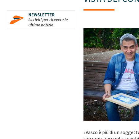
«Vasco è più di un soggett
canzoni», racconta Lunghi