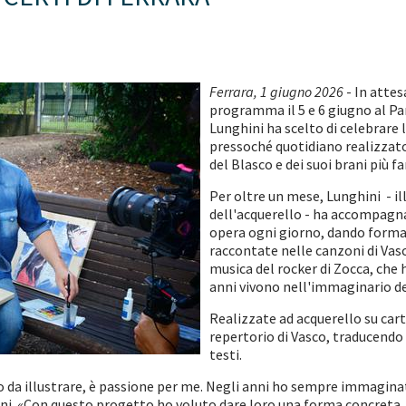
Ferrara, 1 giugno 2026
- In attes
programma il 5 e 6 giugno al Pa
Lunghini ha scelto di celebrare
pressoché quotidiano realizzato 
del Blasco e dei suoi brani più f
Per oltre un mese, Lunghini - ill
dell'acquerello - ha accompagna
opera ogni giorno, dando forma 
raccontate nelle canzoni di Vasc
musica del rocker di Zocca, che
anni vivono nell'immaginario de
Realizzate ad acquerello su cart
repertorio di Vasco, traducendo 
testi.
o da illustrare, è passione per me. Negli anni ho sempre immaginat
ni. «Con questo progetto ho voluto dare loro una forma concreta, 