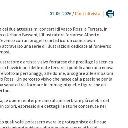
01-06-2026 /
Punti di vista
a dei due attesissimi concerti di Vasco Rossi a Ferrara, in
rco Urbano Bassani, l'illustratore ferrarese Alberto
 l'evento con un progetto artistico: un countdown
attraverso una serie di illustrazioni dedicate all'universo
amosi.
ustratore e artista visivo ferrarese che predilige la tecnica
to l'avvicinarsi delle date ferraresi pubblicando una nuova
e volto ai personaggi, alle donne, ai sogni e alle emozioni
o Rossi. Un percorso visivo che nasce dalla passione per la
 ha saputo trasformare in immagini quelle figure che da
i fan.
a, le opere reinterpretano alcuni dei brani più celebri del
in colori, espressioni e dettagli le storie contenute nei
o quali volti potessero avere le protagoniste delle sue
lasciandomi guidare dalle emozioni che quei brani