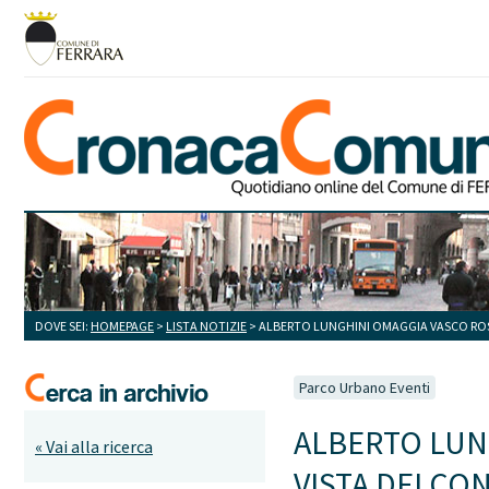
DOVE SEI:
HOMEPAGE
>
LISTA NOTIZIE
> ALBERTO LUNGHINI OMAGGIA VASCO ROSS
Parco Urbano Eventi
ALBERTO LUN
« Vai alla ricerca
VISTA DEI CO