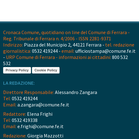
Cronaca Comune, quotidiano on line del Comune di Ferrara -
Reg. Tribunale di Ferrara n. 4/2006 - ISSN 2281-9371
Indirizzo:
Piazza del Municipio 2, 44121 Ferrara -
tel. redazione
giornalistica:
0532 419244 -
email:
ufficiostampa@comune.fe.it
-
URP Comune di Ferrara - informazioni ai cittadini:
800 532
532
Privacy Policy
Cookie Policy
LA REDAZIONE:
Direttore Responsabile:
Alessandro Zangara
Tel:
0532 419244
Email:
a.zangara@comune.fe.it
Redattore:
Elena Frighi
Tel:
0532 419338
Email:
e.frighi@comune.fe.it
Redazione:
Giorgia Mazzotti