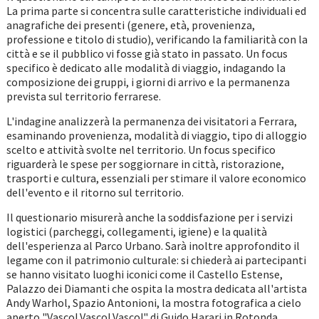
La prima parte si concentra sulle caratteristiche individuali ed
anagrafiche dei presenti (genere, età, provenienza,
professione e titolo di studio), verificando la familiarità con la
città e se il pubblico vi fosse già stato in passato. Un focus
specifico è dedicato alle modalità di viaggio, indagando la
composizione dei gruppi, i giorni di arrivo e la permanenza
prevista sul territorio ferrarese.
L'indagine analizzerà la permanenza dei visitatori a Ferrara,
esaminando provenienza, modalità di viaggio, tipo di alloggio
scelto e attività svolte nel territorio. Un focus specifico
riguarderà le spese per soggiornare in città, ristorazione,
trasporti e cultura, essenziali per stimare il valore economico
dell'evento e il ritorno sul territorio.
Il questionario misurerà anche la soddisfazione per i servizi
logistici (parcheggi, collegamenti, igiene) e la qualità
dell'esperienza al Parco Urbano. Sarà inoltre approfondito il
legame con il patrimonio culturale: si chiederà ai partecipanti
se hanno visitato luoghi iconici come il Castello Estense,
Palazzo dei Diamanti che ospita la mostra dedicata all'artista
Andy Warhol, Spazio Antonioni, la mostra fotografica a cielo
aperto "Vasco! Vasco! Vasco!" di Guido Harari in Rotonda