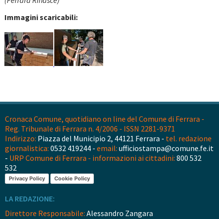
(Ferrara Rinasce)
Immagini scaricabili:
Cronaca Comune, quotidiano on line del Comune di Ferrara -
Reg. Tribunale di Ferrara n. 4/2006 - ISSN 2281-9371
Indirizzo:
Piazza del Municipio 2, 44121 Ferrara -
tel. redazione
giornalistica:
0532 419244 -
email:
ufficiostampa@comune.fe.it
-
URP Comune di Ferrara - informazioni ai cittadini:
800 532
532
Privacy Policy
Cookie Policy
LA REDAZIONE:
Direttore Responsabile:
Alessandro Zangara