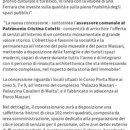
profilo culturale e turistico, in linea con la visione di una
Ferrara che investe sulla qualità e sulla piena fruibilità degli
spazi pubblici".
"La nuova concessione - sottolinea l'
assessore comunale al
Patrimonio Cristina Coletti
- consentirà di arricchire l'offerta
di servizi all'interno di un contesto monumentale di grande
valore storico. L'obiettivo è favorire la socialità e la
permanenza all'interno del polo museale e del parco Massari,
mettendo a disposizione delle famiglie e dei turisti spazi
moderni, capaci di vivere durante tutto l'anno e di integrarsi
con il percorso di rinascita architettonica che sta interessando
l'intero complesso, nel rispetto della storia dell'immobile".
La concessione riguarda i locali situati in Corso Porta Mare ai
civici 5, 7 e 9, all'interno del complesso "Palazzo Massari -
Palazzina Cavalieri di Malta", e il fabbricato in adiacenza al
Parco Massari.
Nel dettaglio, il concessionario avrà a disposizione una
caffetteria-bistrot di circa 102 metri quadrati, composta da
area somministrazione, spazio dedicato alla preparazione dei
cibi e locali di servizio per il personale, oltre a un dehor esterno