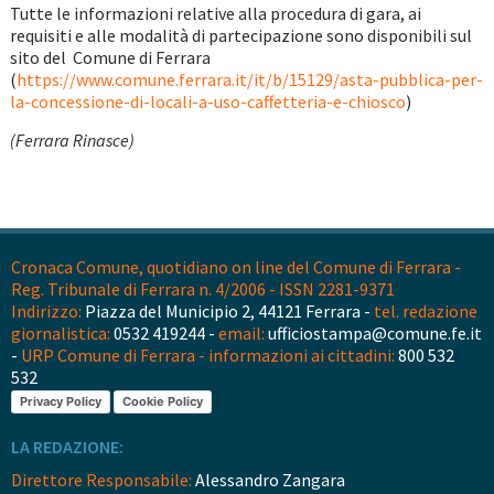
Tutte le informazioni relative alla procedura di gara, ai
requisiti e alle modalità di partecipazione sono disponibili sul
sito del Comune di Ferrara
(
https://www.comune.ferrara.it/it/b/15129/asta-pubblica-per-
la-concessione-di-locali-a-uso-caffetteria-e-chiosco
)
(Ferrara Rinasce)
Cronaca Comune, quotidiano on line del Comune di Ferrara -
Reg. Tribunale di Ferrara n. 4/2006 - ISSN 2281-9371
Indirizzo:
Piazza del Municipio 2, 44121 Ferrara -
tel. redazione
giornalistica:
0532 419244 -
email:
ufficiostampa@comune.fe.it
-
URP Comune di Ferrara - informazioni ai cittadini:
800 532
532
Privacy Policy
Cookie Policy
LA REDAZIONE:
Direttore Responsabile:
Alessandro Zangara