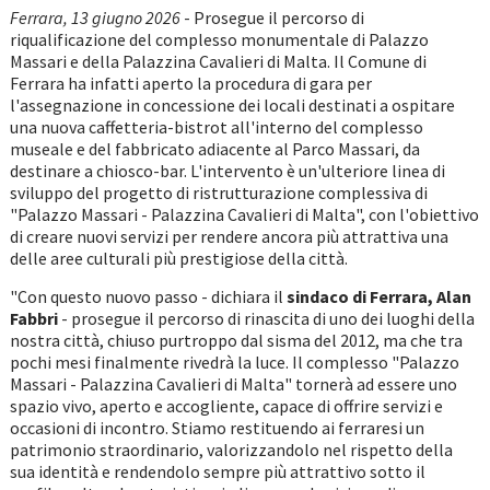
Ferrara, 13 giugno 2026
- Prosegue il percorso di
riqualificazione del complesso monumentale di Palazzo
Massari e della Palazzina Cavalieri di Malta. Il Comune di
Ferrara ha infatti aperto la procedura di gara per
l'assegnazione in concessione dei locali destinati a ospitare
una nuova caffetteria-bistrot all'interno del complesso
museale e del fabbricato adiacente al Parco Massari, da
destinare a chiosco-bar. L'intervento è un'ulteriore linea di
sviluppo del progetto di ristrutturazione complessiva di
"Palazzo Massari - Palazzina Cavalieri di Malta", con l'obiettivo
di creare nuovi servizi per rendere ancora più attrattiva una
delle aree culturali più prestigiose della città.
"Con questo nuovo passo - dichiara il
sindaco di Ferrara, Alan
Fabbri
- prosegue il percorso di rinascita di uno dei luoghi della
nostra città, chiuso purtroppo dal sisma del 2012, ma che tra
pochi mesi finalmente rivedrà la luce. Il complesso "Palazzo
Massari - Palazzina Cavalieri di Malta" tornerà ad essere uno
spazio vivo, aperto e accogliente, capace di offrire servizi e
occasioni di incontro. Stiamo restituendo ai ferraresi un
patrimonio straordinario, valorizzandolo nel rispetto della
sua identità e rendendolo sempre più attrattivo sotto il